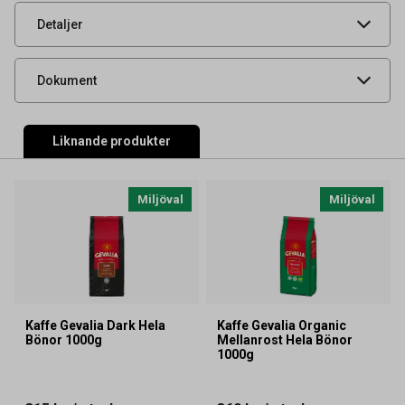
Typ
Hela bönor
Detaljer
Livsmedelsdatablad
Dokument
Liknande produkter
Miljöval
Miljöval
Kaffe Gevalia Dark Hela
Kaffe Gevalia Organic
Bönor 1000g
Mellanrost Hela Bönor
1000g