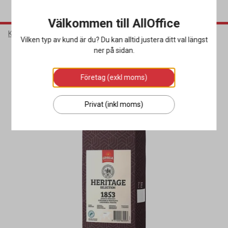
Välkommen till AllOffice
Kök & Servering
Livsmedel & Dryck
Kaffe
Vilken typ av kund är du? Du kan alltid justera ditt val längst
ner på sidan.
Miljöval
Företag (exkl moms)
Privat (inkl moms)