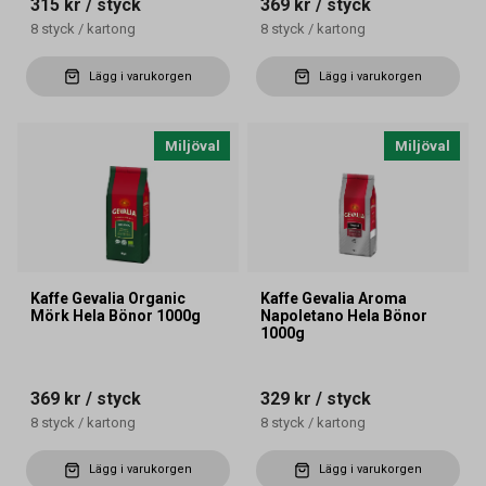
315 kr
/ styck
369 kr
/ styck
8
styck
/
kartong
8
styck
/
kartong
Lägg i varukorgen
Lägg i varukorgen
Miljöval
Miljöval
Kaffe Gevalia Organic
Kaffe Gevalia Aroma
Mörk Hela Bönor 1000g
Napoletano Hela Bönor
1000g
369 kr
/ styck
329 kr
/ styck
8
styck
/
kartong
8
styck
/
kartong
Lägg i varukorgen
Lägg i varukorgen