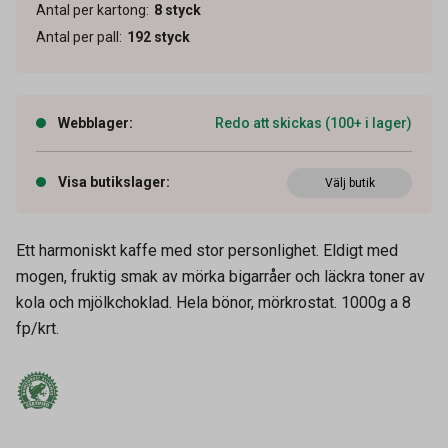
Antal per kartong
:
8
styck
Antal per pall
:
192
styck
Webblager
:
Redo att skickas (100+ i lager)
Visa butikslager
:
Välj butik
Ett harmoniskt kaffe med stor personlighet. Eldigt med
mogen, fruktig smak av mörka bigarråer och läckra toner av
kola och mjölkchoklad. Hela bönor, mörkrostat. 1000g a 8
Artikelnummer
60100071
fp/krt.
Vikt
1000 g
Leverantörens
4070146
artikelnummer
UNSPSC
50201706