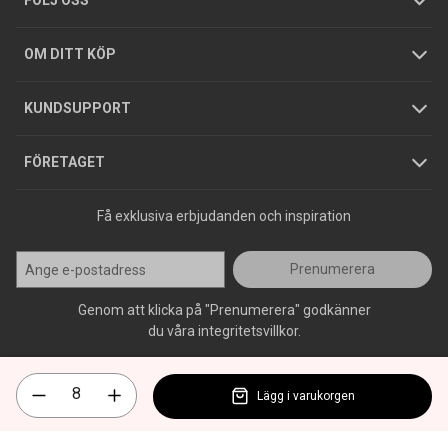
FÖLJ OSS
Hållbarhet
Köpguider
GDPR
OM DITT KÖP
Jobba hos oss
Varumärken
KUNDSUPPORT
Press
FÖRETAGET
Få exklusiva erbjudanden och inspiration
Prenumerera
Genom att klicka på "Prenumerera" godkänner
du våra integritetsvillkor.
Lägg i varukorgen