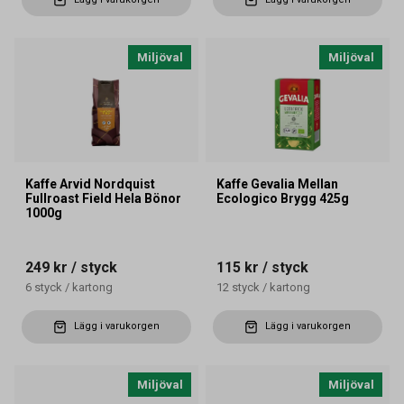
Miljöval
Miljöval
Kaffe Arvid Nordquist
Kaffe Gevalia Mellan
Fullroast Field Hela Bönor
Ecologico Brygg 425g
1000g
249 kr
/ styck
115 kr
/ styck
6
styck
/
kartong
12
styck
/
kartong
Lägg i varukorgen
Lägg i varukorgen
Miljöval
Miljöval