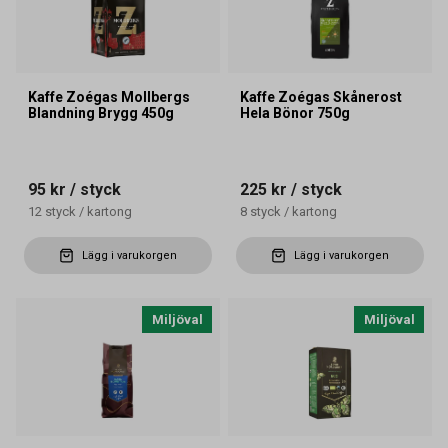
Kaffe Zoégas Mollbergs
Kaffe Zoégas Skånerost
Blandning Brygg 450g
Hela Bönor 750g
95 kr
/ styck
225 kr
/ styck
12
styck
/
kartong
8
styck
/
kartong
Lägg i varukorgen
Lägg i varukorgen
Miljöval
Miljöval