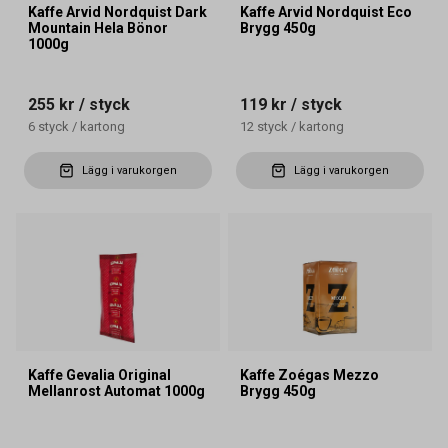
Kaffe Arvid Nordquist Dark
Kaffe Arvid Nordquist Eco
Mountain Hela Bönor
Brygg 450g
1000g
255 kr
/ styck
119 kr
/ styck
6
styck
/
kartong
12
styck
/
kartong
Lägg i varukorgen
Lägg i varukorgen
Kaffe Gevalia Original
Kaffe Zoégas Mezzo
Mellanrost Automat 1000g
Brygg 450g