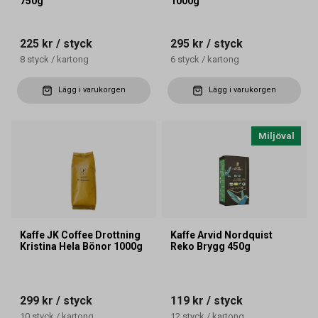
750g
1000g
225 kr
/ styck
295 kr
/ styck
8
styck
/
kartong
6
styck
/
kartong
Lägg i varukorgen
Lägg i varukorgen
Miljöval
Kaffe JK Coffee Drottning
Kaffe Arvid Nordquist
Kristina Hela Bönor 1000g
Reko Brygg 450g
299 kr
/ styck
119 kr
/ styck
10
styck
/
kartong
12
styck
/
kartong