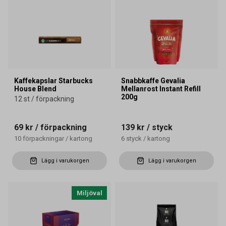
Kaffekapslar Starbucks
Snabbkaffe Gevalia
House Blend
Mellanrost Instant Refill
200g
12 st / förpackning
69 kr
/ förpackning
139 kr
/ styck
10
förpackningar
/
kartong
6
styck
/
kartong
Lägg i varukorgen
Lägg i varukorgen
Miljöval