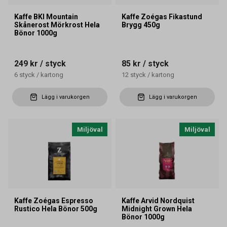
Kaffe BKI Mountain
Kaffe Zoégas Fikastund
Skånerost Mörkrost Hela
Brygg 450g
Bönor 1000g
249 kr
/ styck
85 kr
/ styck
6
styck
/
kartong
12
styck
/
kartong
Lägg i varukorgen
Lägg i varukorgen
Miljöval
Miljöval
Kaffe Zoégas Espresso
Kaffe Arvid Nordquist
Rustico Hela Bönor 500g
Midnight Grown Hela
Bönor 1000g