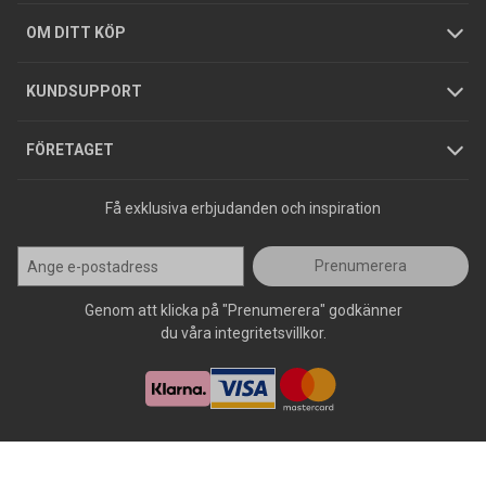
Hållbarhet
Köpguider
GDPR
OM DITT KÖP
Jobba hos oss
Varumärken
KUNDSUPPORT
Press
FÖRETAGET
Få exklusiva erbjudanden och inspiration
Prenumerera
Genom att klicka på "Prenumerera" godkänner
du våra integritetsvillkor.