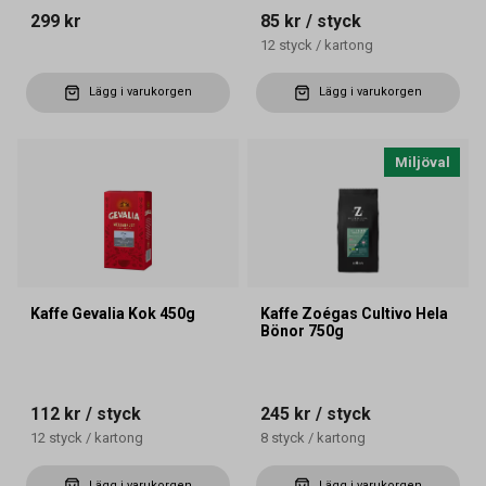
299 kr
85 kr
/ styck
12
styck
/
kartong
Lägg i varukorgen
Lägg i varukorgen
Miljöval
Kaffe Gevalia Kok 450g
Kaffe Zoégas Cultivo Hela
Bönor 750g
112 kr
/ styck
245 kr
/ styck
12
styck
/
kartong
8
styck
/
kartong
Lägg i varukorgen
Lägg i varukorgen