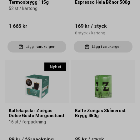
Termosbrygg 115g
Espresso Hela Bönor 500g
52 st / kartong
1 665 kr
169 kr
/ styck
8
styck
/
kartong
Lägg i varukorgen
Lägg i varukorgen
Nyhet
Kaffekapslar Zoégas
Kaffe Zoégas Skånerost
Dolce Gusto Morgonstund
Brygg 450g
16 st / förpackning
89 kr
/ förpackning
85 kr
/ styck