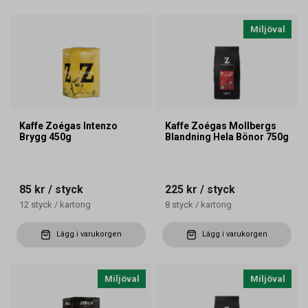
Miljöval
Kaffe Zoégas Intenzo
Kaffe Zoégas Mollbergs
Brygg 450g
Blandning Hela Bönor 750g
85 kr
/ styck
225 kr
/ styck
12
styck
/
kartong
8
styck
/
kartong
Lägg i varukorgen
Lägg i varukorgen
Miljöval
Miljöval