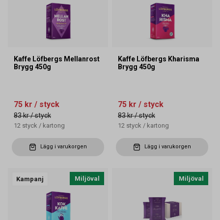
Kaffe Löfbergs Mellanrost
Kaffe Löfbergs Kharisma
Brygg 450g
Brygg 450g
75 kr
/ styck
75 kr
/ styck
83 kr
/ styck
83 kr
/ styck
12
styck
/
kartong
12
styck
/
kartong
Lägg i varukorgen
Lägg i varukorgen
Miljöval
Miljöval
Kampanj