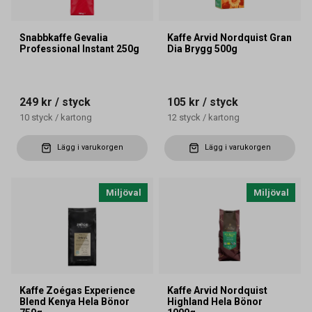
Snabbkaffe Gevalia
Kaffe Arvid Nordquist Gran
Professional Instant 250g
Dia Brygg 500g
249 kr
/ styck
105 kr
/ styck
10
styck
/
kartong
12
styck
/
kartong
Lägg i varukorgen
Lägg i varukorgen
Miljöval
Miljöval
Kaffe Zoégas Experience
Kaffe Arvid Nordquist
Blend Kenya Hela Bönor
Highland Hela Bönor