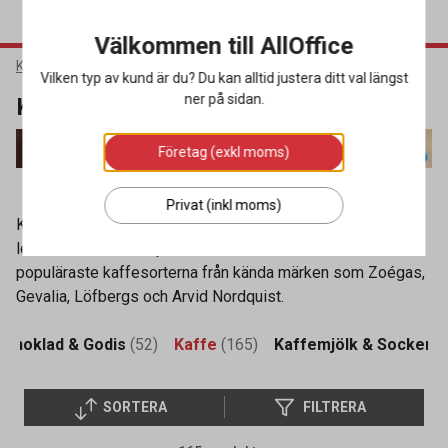
Välkommen till AllOffice
Kök & Servering
Livsmedel & Dryck
Kaffe
Vilken typ av kund är du? Du kan alltid justera ditt val längst
ner på sidan.
Kaffe
Företag (exkl moms)
Privat (inkl moms)
Köp kaffe till ditt företag online hos oss, med snabb
leverans och till bra pris. I vårt sortiment hittar du de
populäraste kaffesorterna från kända märken som Zoégas,
Gevalia, Löfbergs och Arvid Nordquist.
Choklad & Godis
(52)
Kaffe
(165)
Kaffemjölk & Socker
(2
SORTERA
FILTRERA