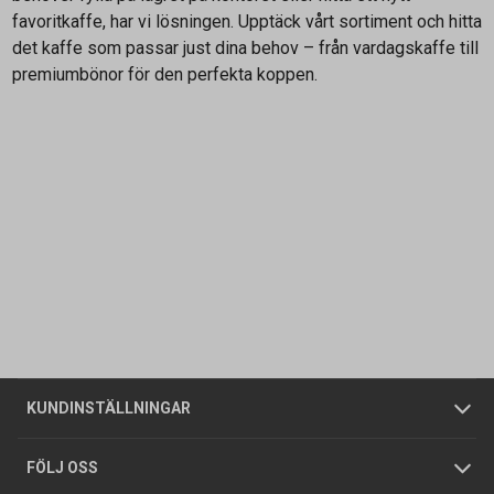
favoritkaffe, har vi lösningen. Upptäck vårt sortiment och hitta
det kaffe som passar just dina behov – från vardagskaffe till
premiumbönor för den perfekta koppen.
Kontakta oss
Vanliga frågor
Om oss
Butiker
Allmänna försäljningsvillkor
Företagskund
/
Privatkund
KUNDINSTÄLLNINGAR
Tjänster
Foldrar och kataloger
Integritetspolicy
FÖLJ OSS