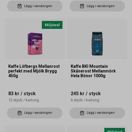
Lägg i varukorgen
Lägg i varukorgen
Miljöval
Kaffe Löfbergs Mellanrost
Kaffe BKI Mountain
perfekt med Mjölk Brygg
Skånerost Mellanmörk
450g
Hela Bönor 1000g
83 kr
/ styck
245 kr
/ styck
12
styck
/
kartong
6
styck
/
kartong
Lägg i varukorgen
Lägg i varukorgen
Miljöval