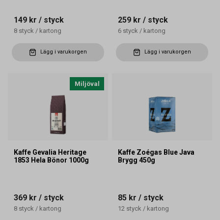
149 kr
/ styck
259 kr
/ styck
8
styck
/
kartong
6
styck
/
kartong
Lägg i varukorgen
Lägg i varukorgen
Miljöval
Kaffe Gevalia Heritage
Kaffe Zoégas Blue Java
1853 Hela Bönor 1000g
Brygg 450g
369 kr
/ styck
85 kr
/ styck
8
styck
/
kartong
12
styck
/
kartong