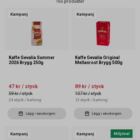
165 produkter
Kampanj
Kampanj
Kaffe Gevalia Summer
Kaffe Gevalia Original
2026 Brygg 250g
Mellanrost Brygg 500g
47 kr
/ styck
89 kr
/ styck
59 kr
/ styck
107 kr
/ styck
24
styck
/
kartong
12
styck
/
kartong
Lägg i varukorgen
Lägg i varukorgen
Miljöval
Kampanj
Kampanj