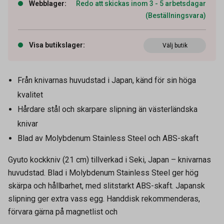
Webblager
:
Redo att skickas inom 3 - 5 arbetsdagar
(Beställningsvara)
Visa butikslager
:
Välj butik
Från knivarnas huvudstad i Japan, känd för sin höga
kvalitet
Hårdare stål och skarpare slipning än västerländska
knivar
Blad av Molybdenum Stainless Steel och ABS-skaft
Gyuto kockkniv (21 cm) tillverkad i Seki, Japan – knivarnas
huvudstad. Blad i Molybdenum Stainless Steel ger hög
skärpa och hållbarhet, med slitstarkt ABS-skaft. Japansk
Artikelnummer
64590374
slipning ger extra vass egg. Handdisk rekommenderas,
förvara gärna på magnetlist och
Leverantörens
SSHO270