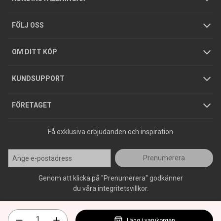
Tjänster
Foldrar och kataloger
Integritetspolicy
FÖLJ OSS
Hållbarhet
Köpguider
GDPR
OM DITT KÖP
Jobba hos oss
Varumärken
KUNDSUPPORT
Press
FÖRETAGET
Få exklusiva erbjudanden och inspiration
Prenumerera
Genom att klicka på "Prenumerera" godkänner
du våra integritetsvillkor.
Lägg i varukorgen