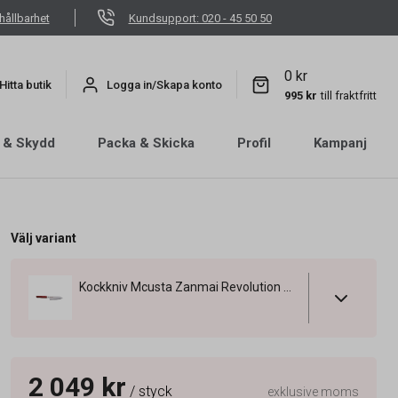
hållbarhet
Kundsupport: 020 - 45 50 50
0 kr
Hitta butik
Logga in/Skapa konto
995 kr
till fraktfritt
 & Skydd
Packa & Skicka
Profil
Kampanj
Välj variant
Kockkniv Mcusta Zanmai Revolution Kosantoku 15cm
2 049 kr
/ styck
exklusive moms