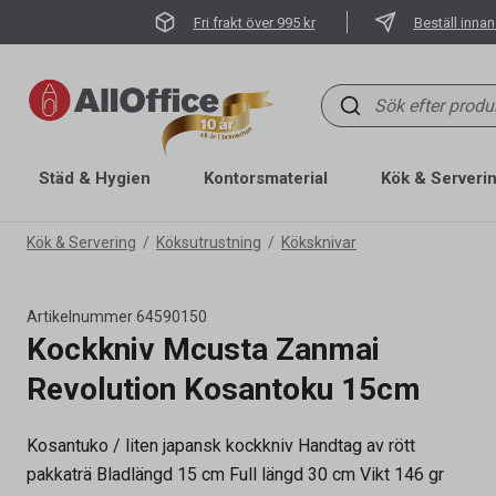
Fri frakt över 995 kr
Beställ innan
Städ & Hygien
Kontorsmaterial
Kök & Serveri
Kök & Servering
Köksutrustning
Köksknivar
Artikelnummer
64590150
Kockkniv Mcusta Zanmai
Revolution Kosantoku 15cm
Kosantuko / liten japansk kockkniv Handtag av rött
Artikelnummer
64590150
pakkaträ Bladlängd 15 cm Full längd 30 cm Vikt 146 gr