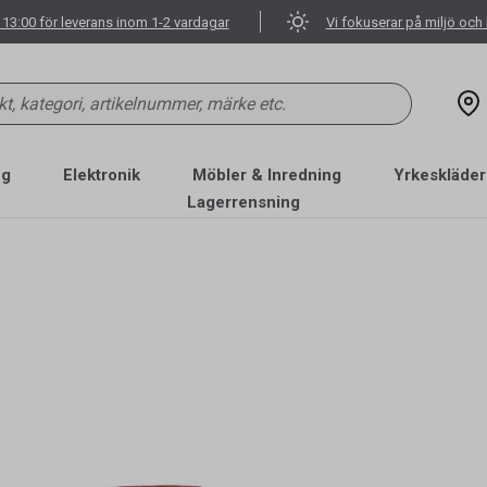
 13:00 för leverans inom 1-2 vardagar
Vi fokuserar på miljö och 
ng
Elektronik
Möbler & Inredning
Yrkeskläder
Lagerrensning