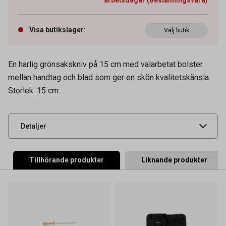
Visa butikslager
:
Välj butik
Artikelnummer
64590138
En härlig grönsakskniv på 15 cm med välarbetat bolster
Tidigare artikelnummer
33060
mellan handtag och blad som ger en skön kvalitetskänsla.
Storlek: 15 cm.
Leverantörens
PKF-60
artikelnummer
UNSPSC
52151702
Detaljer
Tillhörande produkter
Liknande produkter