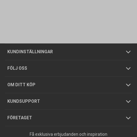
Kontakta oss
Vanliga frågor
Om oss
Butiker
Allmänna försäljningsvillkor
Företagskund
/
Privatkund
KUNDINSTÄLLNINGAR
Tjänster
Foldrar och kataloger
Integritetspolicy
FÖLJ OSS
Hållbarhet
Köpguider
GDPR
OM DITT KÖP
Jobba hos oss
Varumärken
KUNDSUPPORT
Press
FÖRETAGET
Få exklusiva erbjudanden och inspiration