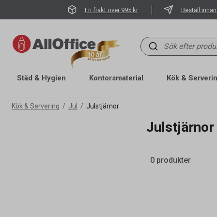
Fri frakt över 995 kr
Beställ innan
Städ & Hygien
Kontorsmaterial
Kök & Serveri
Kök & Servering
Jul
Julstjärnor
Julstjärnor
0 produkter