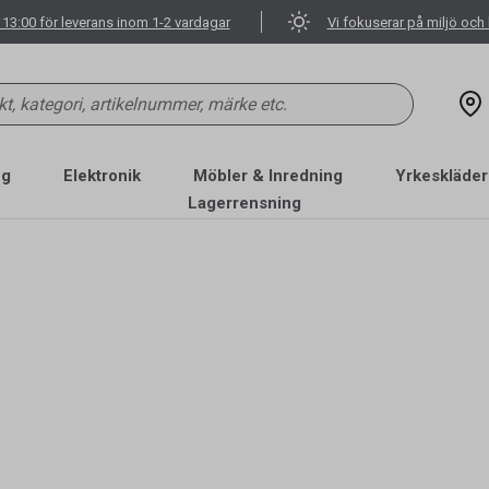
 13:00 för leverans inom 1-2 vardagar
Vi fokuserar på miljö och 
ng
Elektronik
Möbler & Inredning
Yrkeskläder
Lagerrensning