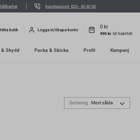
hållbarhet
Kundsupport: 020 - 45 50 50
0 kr
Hitta butik
Logga in/Skapa konto
995 kr
till fraktfritt
 & Skydd
Packa & Skicka
Profil
Kampanj
Sortering
: