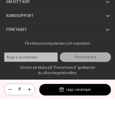
Hållbarhet
Köpguider
GDPR
OM DITT KÖP
Jobba hos oss
Varumärken
KUNDSUPPORT
Press
FÖRETAGET
Få exklusiva erbjudanden och inspiration
Prenumerera
Genom att klicka på "Prenumerera" godkänner
du våra integritetsvillkor.
Lägg i varukorgen