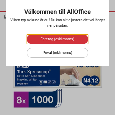
Välkommen till AllOffice
Kök & Servering
Dukning & Servering
Servetter
Vilken typ av kund är du? Du kan alltid justera ditt val längst
ner på sidan.
Miljöval
Företag (exkl moms)
Privat (inkl moms)