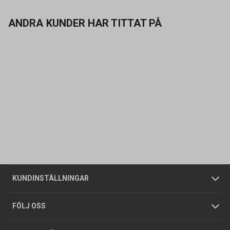
ANDRA KUNDER HAR TITTAT PÅ
Kontakta oss
Vanliga frågor
Om oss
Butiker
Allmänna försäljningsvillkor
Företagskund
/
Privatkund
KUNDINSTÄLLNINGAR
Tjänster
Foldrar och kataloger
Integritetspolicy
FÖLJ OSS