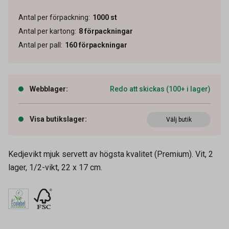
Antal per förpackning
:
1000
st
Antal per kartong
:
8
förpackningar
Antal per pall
:
160
förpackningar
Webblager
:
Redo att skickas (100+ i lager)
Visa butikslager
:
Välj butik
Kedjevikt mjuk servett av högsta kvalitet (Premium). Vit, 2
lager, 1/2-vikt, 22 x 17 cm.
Artikelnummer
61050092
Tidigare artikelnummer
24045,9625913
Leverantörens
15850
artikelnummer