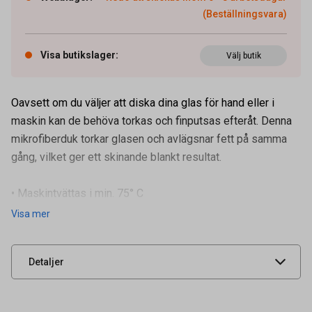
(Beställningsvara)
Visa butikslager
:
Välj butik
Oavsett om du väljer att diska dina glas för hand eller i
maskin kan de behöva torkas och finputsas efteråt. Denna
mikrofiberduk torkar glasen och avlägsnar fett på samma
gång, vilket ger ett skinande blankt resultat.
• Maskintvättas i min. 75° C
Artikelnummer
64700721
• Använd inte sköljmedel (för at
Visa mer
Leverantörens
R-5010/07
artikelnummer
UNSPSC
52151700
Detaljer