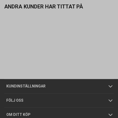
ANDRA KUNDER HAR TITTAT PÅ
Kontakta oss
Vanliga frågor
Om oss
Butiker
Allmänna försäljningsvillkor
Företagskund
/
Privatkund
KUNDINSTÄLLNINGAR
Tjänster
Foldrar och kataloger
Integritetspolicy
FÖLJ OSS
Hållbarhet
Köpguider
GDPR
OM DITT KÖP