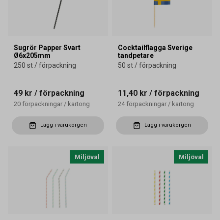
Sugrör Papper Svart
Cocktailflagga Sverige
Ø6x205mm
tandpetare
250 st / förpackning
50 st / förpackning
49 kr
/ förpackning
11,40 kr
/ förpackning
20
förpackningar
/
kartong
24
förpackningar
/
kartong
Lägg i varukorgen
Lägg i varukorgen
Miljöval
Miljöval