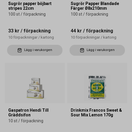
Sugrör papper böjbart
Sugrör Papper Blandade
stripes 22cm
Färger Ø8x210mm
100 st / förpackning
100 st / förpackning
33 kr
/ förpackning
44 kr
/ förpackning
10
förpackningar
/
kartong
10
förpackningar
/
kartong
Lägg i varukorgen
Lägg i varukorgen
Gaspatron Hendi Till
Drinkmix Francos Sweet &
Gräddsifon
Sour Mix Lemon 170g
10 st / förpackning