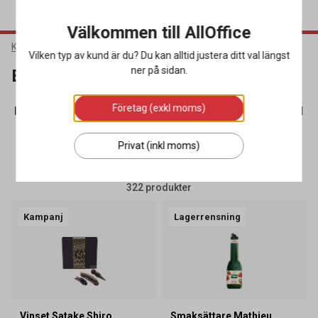
Välkommen till AllOffice
Kök & Servering
Barutrustning
Vilken typ av kund är du? Du kan alltid justera ditt val längst
ner på sidan.
Barutrustning
Företag (exkl moms)
Barinredning
(24)
Barredskap
(88)
Drinkmixers & Alkoh
Privat (inkl moms)
SORTERA
FILTRERA
322 produkter
Kampanj
Lagerrensning
Vinset Satake Shiro
Smaksättare Mathieu