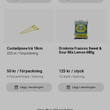
Coctailpinne trä 18cm
Drinkmix Francos Sweet &
Sour Mix Lemon 680g
250 st / förpackning
50 kr
/ förpackning
125 kr
/ styck
6
förpackningar
/
kartong
12
styck
/
kartong
Lägg i varukorgen
Lägg i varukorgen
Visar 48 av 322 produkter