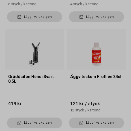
6
styck
/
kartong
4
styck
/
kartong
Lägg i varukorgen
Lägg i varukorgen
Gräddsifon Hendi Svart
Äggviteskum Frothee 24cl
0,5L
419 kr
121 kr
/ styck
12
styck
/
kartong
Lägg i varukorgen
Lägg i varukorgen