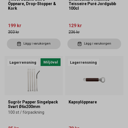
Öppnare, Drop-Stopper &
Teisseire Puré Jordgubb
Kork
100cl
199 kr
129 kr
303 kr
236 kr
Lägg i varukorgen
Lägg i varukorgen
Miljöval
Lagerrensning
Lagerrensning
Sugrör Papper Singelpack
Kapsylöppnare
Svart Ø6x200mm
100 st / förpackning