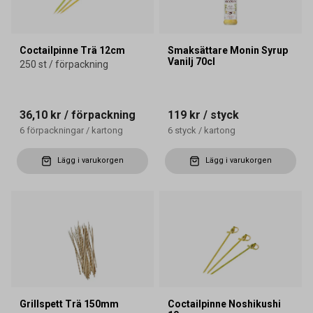
Coctailpinne Trä 12cm
Smaksättare Monin Syrup
Vanilj 70cl
250 st / förpackning
36,10 kr
/ förpackning
119 kr
/ styck
6
förpackningar
/
kartong
6
styck
/
kartong
Lägg i varukorgen
Lägg i varukorgen
Grillspett Trä 150mm
Coctailpinne Noshikushi