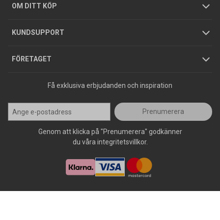
Hållbarhet
Köpguider
GDPR
OM DITT KÖP
Jobba hos oss
Varumärken
KUNDSUPPORT
Press
FÖRETAGET
Få exklusiva erbjudanden och inspiration
Prenumerera
Genom att klicka på "Prenumerera" godkänner
du våra integritetsvillkor.