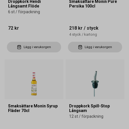
Droppkork Hendi
Smaksättare Monin Puré
Långsamt Flöde
Persika 100cl
6 st / förpackning
72 kr
218 kr
/ styck
4
styck
/
kartong
Lägg i varukorgen
Lägg i varukorgen
Smaksättare Monin Syrup
Droppkork Spill-Stop
Fläder 70cl
Långsam
12 st / förpackning