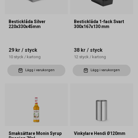
Besticklåda Silver
Besticklåda 1-fack Svart
220x330x45mm
300x167x130 mm
29 kr
/ styck
38 kr
/ styck
10
styck
/
kartong
12
styck
/
kartong
Lägg i varukorgen
Lägg i varukorgen
Smaksättare Monin Syrup
Vinkylare Hendi Ø120mm