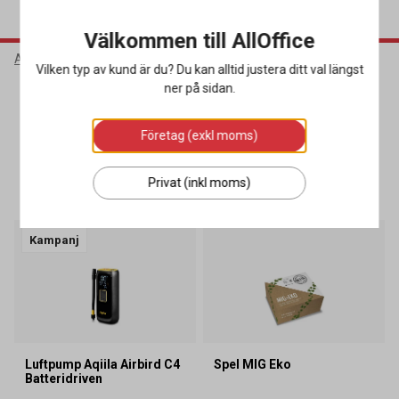
Välkommen till AllOffice
AllOffice
Kampanjer
K7+8 2025
Bra att ha i sommar
Vilken typ av kund är du? Du kan alltid justera ditt val längst
ner på sidan.
Bra att ha i sommar
Företag (exkl moms)
SORTERA
FILTRERA
Privat (inkl moms)
5 produkter
Kampanj
Luftpump Aqiila Airbird C4
Spel MIG Eko
Batteridriven