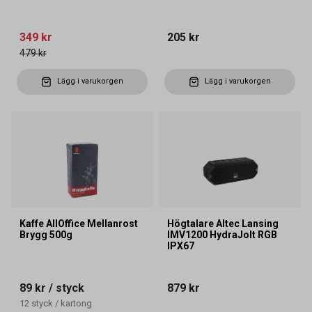
349 kr
205 kr
479 kr
Lägg i varukorgen
Lägg i varukorgen
Kaffe AllOffice Mellanrost
Högtalare Altec Lansing
Brygg 500g
IMV1200 HydraJolt RGB
IPX67
89 kr
/ styck
879 kr
12
styck
/
kartong