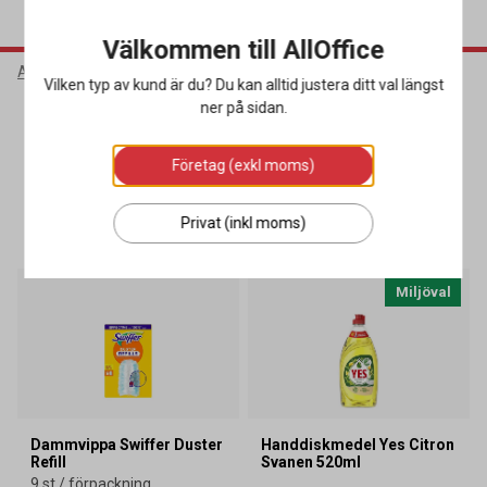
Välkommen till AllOffice
AllOffice
Kampanjer
K10 2025
Rosa Bandet-kampanj
Vilken typ av kund är du? Du kan alltid justera ditt val längst
ner på sidan.
Rosa Bandet-kampanj
Företag (exkl moms)
SORTERA
FILTRERA
Privat (inkl moms)
6 produkter
Miljöval
Dammvippa Swiffer Duster
Handdiskmedel Yes Citron
Refill
Svanen 520ml
9 st / förpackning