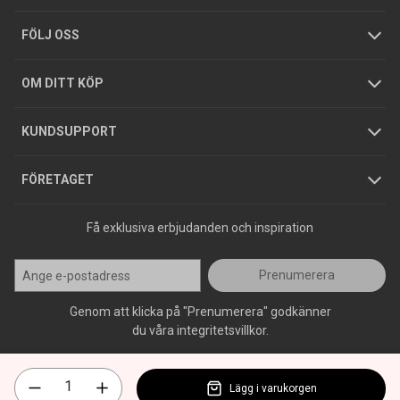
Tjänster
Foldrar och kataloger
Integritetspolicy
FÖLJ OSS
Hållbarhet
Köpguider
GDPR
OM DITT KÖP
Jobba hos oss
Varumärken
KUNDSUPPORT
Press
FÖRETAGET
Få exklusiva erbjudanden och inspiration
Prenumerera
Genom att klicka på "Prenumerera" godkänner
du våra integritetsvillkor.
Lägg i varukorgen