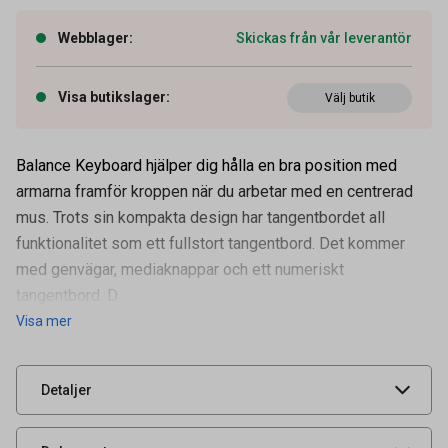
Webblager
:
Skickas från vår leverantör
Visa butikslager
:
Välj butik
Balance Keyboard hjälper dig hålla en bra position med
armarna framför kroppen när du arbetar med en centrerad
mus. Trots sin kompakta design har tangentbordet all
funktionalitet som ett fullstort tangentbord. Det kommer
Artikelnummer
36080494
med genvägar, mediaknappar och ett numeriskt
OEM-nummer
102105
tangentbord. D
Visa mer
Leverantörens
CON41136
artikelnummer
UNSPSC
43211706
Detaljer
Produktdatablad
Bruksanvisning