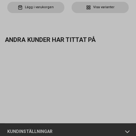
Lägg i varukorgen
Visa varianter
ANDRA KUNDER HAR TITTAT PÅ
Kontakta oss
Vanliga frågor
Om oss
Butiker
Allmänna försäljningsvillkor
Företagskund
/
Privatkund
KUNDINSTÄLLNINGAR