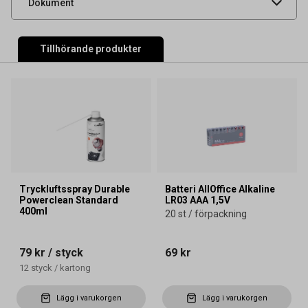
Dokument
Tillhörande produkter
Tryckluftsspray Durable
Batteri AllOffice Alkaline
Powerclean Standard
LR03 AAA 1,5V
400ml
20 st / förpackning
79 kr
/ styck
69 kr
12
styck
/
kartong
Lägg i varukorgen
Lägg i varukorgen