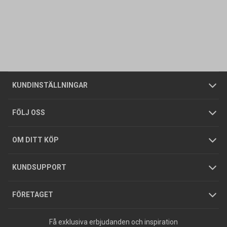
Kontakta oss
Vanliga frågor
Om oss
Butiker
Allmänna försäljningsvillkor
Företagskund
/
Privatkund
KUNDINSTÄLLNINGAR
Tjänster
Foldrar och kataloger
Integritetspolicy
FÖLJ OSS
Hållbarhet
Köpguider
GDPR
OM DITT KÖP
Jobba hos oss
Varumärken
KUNDSUPPORT
Press
FÖRETAGET
Få exklusiva erbjudanden och inspiration