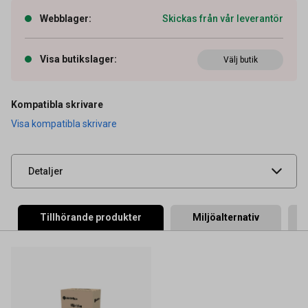
Webblager
:
Skickas från vår leverantör
Artikelnummer
27043139
Visa butikslager
:
Välj butik
OEM-nummer
106R03480
Typ
Original
Kompatibla skrivare
Visa kompatibla skrivare
Leverantörens
XER106R03480
artikelnummer
UNSPSC
44103103
Detaljer
Tillhörande produkter
Miljöalternativ