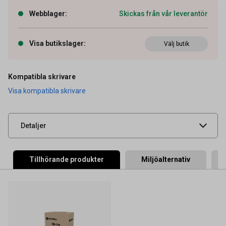
Webblager
:
Skickas från vår leverantör
Artikelnummer
27043322
Visa butikslager
:
Välj butik
OEM-nummer
106R03528
Typ
Original
Kompatibla skrivare
Visa kompatibla skrivare
Leverantörens
XER106R03528
artikelnummer
UNSPSC
44103103
Detaljer
Tillhörande produkter
Miljöalternativ