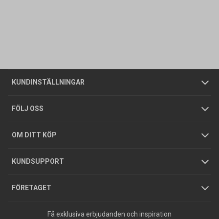
Kontakta oss
Vanliga frågor
Om oss
Butiker
Allmänna försäljningsvillkor
Företagskund
/
Privatkund
KUNDINSTÄLLNINGAR
Tjänster
Foldrar och kataloger
Integritetspolicy
FÖLJ OSS
Hållbarhet
Köpguider
GDPR
OM DITT KÖP
Jobba hos oss
Varumärken
KUNDSUPPORT
Press
FÖRETAGET
Få exklusiva erbjudanden och inspiration