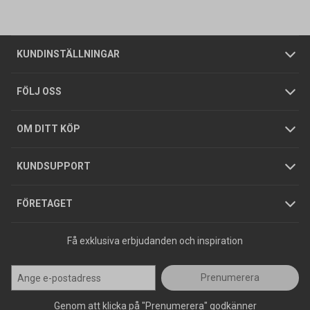
Vanliga frågor
Om oss
Butiker
Allmänna försäljningsvillkor
Företagskund
/
Privatkund
KUNDINSTÄLLNINGAR
Tjänster
Foldrar och kataloger
Integritetspolicy
FÖLJ OSS
Hållbarhet
Köpguider
GDPR
OM DITT KÖP
Jobba hos oss
Varumärken
KUNDSUPPORT
Press
FÖRETAGET
Få exklusiva erbjudanden och inspiration
Prenumerera
Genom att klicka på "Prenumerera" godkänner