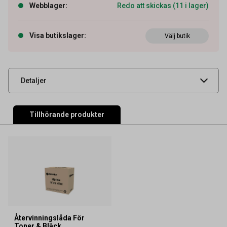
Webblager
:
Redo att skickas (11 i lager)
Artikelnummer
27043473
Visa butikslager
:
Välj butik
Leverantörens
6AJ00000288
artikelnummer
UNSPSC
44103103
Detaljer
Tillhörande produkter
Återvinningslåda För
Toner & Bläck