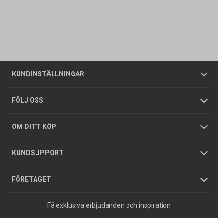
Kontakta oss
Vanliga frågor
Om oss
Butiker
Allmänna försäljningsvillkor
Företagskund
/
Privatkund
KUNDINSTÄLLNINGAR
Tjänster
Foldrar och kataloger
Integritetspolicy
FÖLJ OSS
Hållbarhet
Köpguider
GDPR
OM DITT KÖP
Jobba hos oss
Varumärken
KUNDSUPPORT
Press
FÖRETAGET
Få exklusiva erbjudanden och inspiration