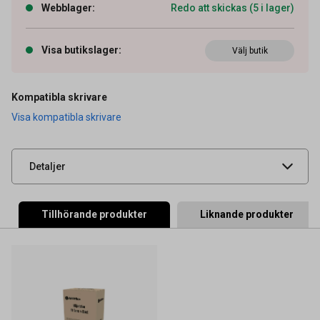
Webblager
:
Redo att skickas (5 i lager)
Artikelnummer
27043104
Visa butikslager
:
Välj butik
OEM-nummer
6AJ00000208
Typ
Original
Kompatibla skrivare
Visa kompatibla skrivare
Leverantörens
6AJ00000290
artikelnummer
UNSPSC
44103103
Detaljer
Tillhörande produkter
Liknande produkter