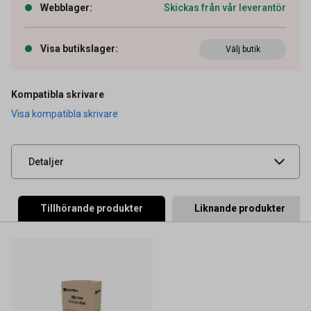
Webblager
:
Skickas från vår leverantör
Artikelnummer
27043168
Visa butikslager
:
Välj butik
OEM-nummer
6B000000749
Typ
Original
Kompatibla skrivare
Visa kompatibla skrivare
Leverantörens
6B000000748
artikelnummer
UNSPSC
44103103
Detaljer
Tillhörande produkter
Liknande produkter