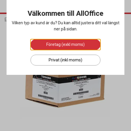
Välkommen till AllOffice
Elektronik
Bläck & Tonerkassetter
Toner
Vilken typ av kund är du? Du kan alltid justera ditt val längst
ner på sidan.
Företag (exkl moms)
Privat (inkl moms)