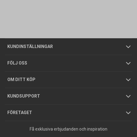
Kontakta oss
Vanliga frågor
Om oss
Butiker
Allmänna försäljningsvillkor
Företagskund
/
Privatkund
KUNDINSTÄLLNINGAR
Tjänster
Foldrar och kataloger
Integritetspolicy
FÖLJ OSS
Hållbarhet
Köpguider
GDPR
OM DITT KÖP
Jobba hos oss
Varumärken
KUNDSUPPORT
Press
FÖRETAGET
Få exklusiva erbjudanden och inspiration