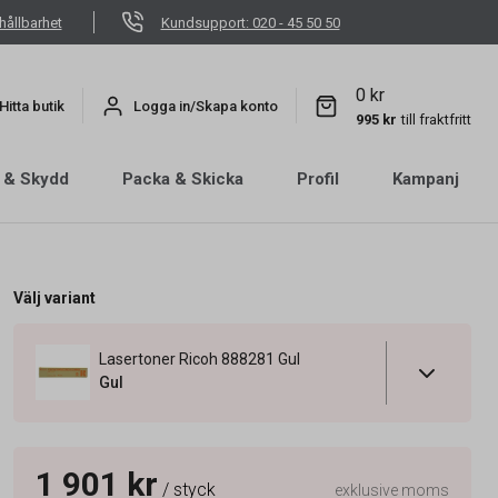
hållbarhet
Kundsupport: 020 - 45 50 50
0 kr
Hitta butik
Logga in/Skapa konto
995 kr
till fraktfritt
 & Skydd
Packa & Skicka
Profil
Kampanj
Välj variant
Lasertoner Ricoh 888281 Gul
Gul
1 901 kr
/ styck
exklusive moms