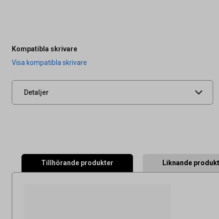
Artikelnummer
27040156
OEM-nummer
888281
Typ
Original
Kompatibla skrivare
Leverantörens
RIC21306
Visa kompatibla skrivare
artikelnummer
UNSPSC
44103103
Detaljer
Tillhörande produkter
Liknande produk