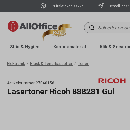
Fri frakt över 995 kr
Beställ innan
Städ & Hygien
Kontorsmaterial
Kök & Serveri
Elektronik
Bläck & Tonerkassetter
Toner
Artikelnummer
27040156
Lasertoner Ricoh 888281 Gul