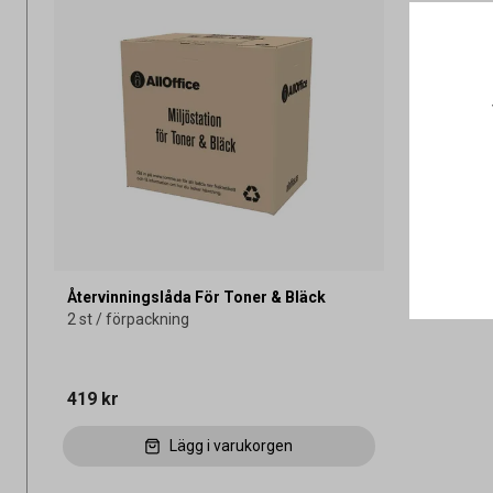
Återvinningslåda För Toner & Bläck
2 st / förpackning
419 kr
Lägg i varukorgen