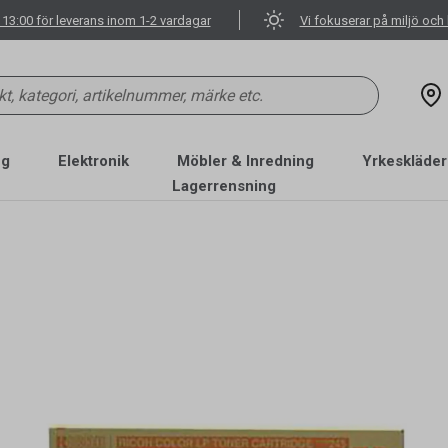
 13:00 för leverans inom 1-2 vardagar
Vi fokuserar på miljö och 
ng
Elektronik
Möbler & Inredning
Yrkeskläder
Lagerrensning