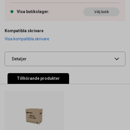
Artikelnummer
27040149
Visa butikslager
:
Välj butik
OEM-nummer
888216
Typ
Original
Kompatibla skrivare
Visa kompatibla skrivare
Leverantörens
RIC21066
artikelnummer
UNSPSC
44103103
Detaljer
Tillhörande produkter