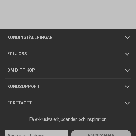
Kontakta oss
Vanliga frågor
Om oss
Butiker
Allmänna försäljningsvillkor
Företagskund
/
Privatkund
KUNDINSTÄLLNINGAR
Tjänster
Foldrar och kataloger
Integritetspolicy
FÖLJ OSS
Hållbarhet
Köpguider
GDPR
OM DITT KÖP
Jobba hos oss
Varumärken
KUNDSUPPORT
Press
FÖRETAGET
Få exklusiva erbjudanden och inspiration
Prenumerera