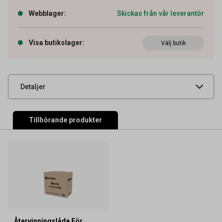
Webblager
:
Skickas från vår leverantör
Artikelnummer
27043982
OEM-nummer
09006128
Visa butikslager
:
Välj butik
Leverantörens
OKI27912
artikelnummer
UNSPSC
44103103
Detaljer
Tillhörande produkter
Återvinningslåda För