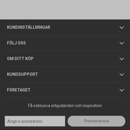
Vanliga frågor
Om oss
Butiker
Allmänna försäljningsvillkor
Företagskund
/
Privatkund
KUNDINSTÄLLNINGAR
Tjänster
Foldrar och kataloger
Integritetspolicy
FÖLJ OSS
Hållbarhet
Köpguider
GDPR
OM DITT KÖP
Jobba hos oss
Varumärken
KUNDSUPPORT
Press
FÖRETAGET
Få exklusiva erbjudanden och inspiration
Prenumerera