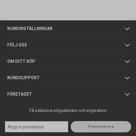
Vanliga frågor
Om oss
Butiker
Allmänna försäljningsvillkor
Företagskund
/
Privatkund
KUNDINSTÄLLNINGAR
Tjänster
Foldrar och kataloger
Integritetspolicy
FÖLJ OSS
Hållbarhet
Köpguider
GDPR
OM DITT KÖP
Jobba hos oss
Varumärken
KUNDSUPPORT
Press
FÖRETAGET
Få exklusiva erbjudanden och inspiration
Prenumerera