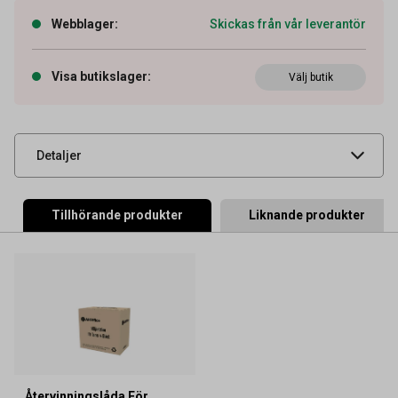
Artikelnummer
27043202
Webblager
:
Skickas från vår leverantör
OEM-nummer
46508711
Typ
Original
Visa butikslager
:
Välj butik
Leverantörens
2643559
artikelnummer
UNSPSC
44103103
Detaljer
Tillhörande produkter
Liknande produkter
Återvinningslåda För