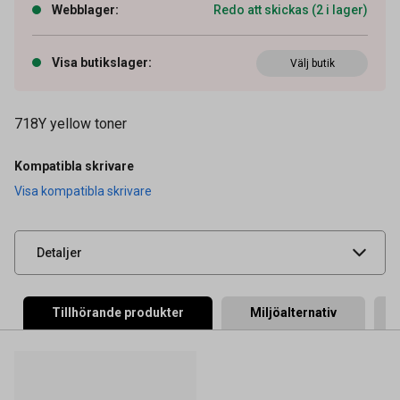
Webblager
:
Redo att skickas (2 i lager)
Visa butikslager
:
Artikelnummer
Välj butik
27040365
OEM-nummer
2659B002
718Y yellow toner
Typ
Original
Tidigare artikelnummer
2659B002
Kompatibla skrivare
Visa kompatibla skrivare
Leverantörens
CAN20193
artikelnummer
UNSPSC
44103103
Detaljer
Tillhörande produkter
Miljöalternativ