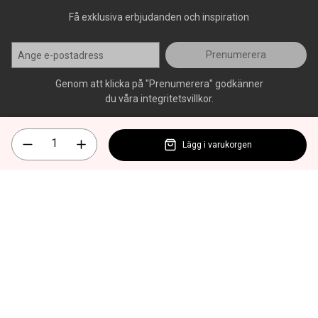
Få exklusiva erbjudanden och inspiration
Prenumerera
Genom att klicka på "Prenumerera" godkänner
du våra integritetsvillkor.
Lägg i varukorgen
Alla rättigheter förbehålls, AllOffice - 2026
|
Kundsupport 020 - 45