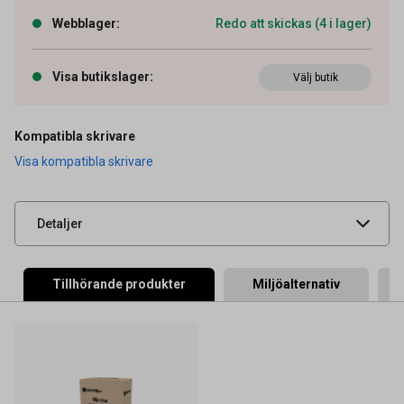
Webblager
:
Redo att skickas (4 i lager)
Artikelnummer
27043420
Visa butikslager
:
Välj butik
OEM-nummer
TN247BK
Typ
Original
Kompatibla skrivare
Visa kompatibla skrivare
Leverantörens
BROTN247BK
artikelnummer
UNSPSC
44103103
Detaljer
Tillhörande produkter
Miljöalternativ