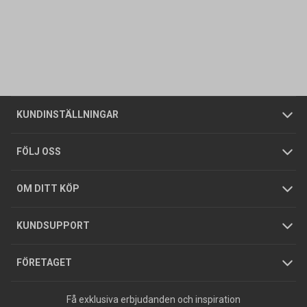
Kontakta oss
Vanliga frågor
Om oss
Butiker
Allmänna försäljningsvillkor
Företagskund
/
Privatkund
KUNDINSTÄLLNINGAR
Tjänster
Foldrar och kataloger
Integritetspolicy
FÖLJ OSS
Hållbarhet
Köpguider
GDPR
OM DITT KÖP
Jobba hos oss
Varumärken
KUNDSUPPORT
Press
FÖRETAGET
Få exklusiva erbjudanden och inspiration