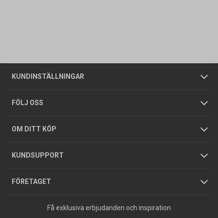
Kontakta oss
Vanliga frågor
Om oss
Butiker
Allmänna försäljningsvillkor
Företagskund
/
Privatkund
KUNDINSTÄLLNINGAR
Tjänster
Foldrar och kataloger
Integritetspolicy
FÖLJ OSS
Hållbarhet
Köpguider
GDPR
OM DITT KÖP
Jobba hos oss
Varumärken
KUNDSUPPORT
Press
FÖRETAGET
Få exklusiva erbjudanden och inspiration