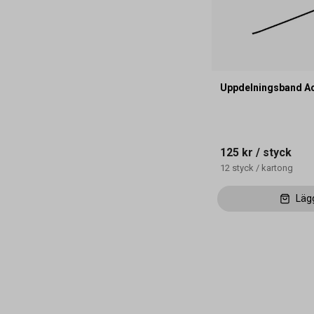
Uppdelningsband Ac
125 kr
/ styck
12
styck
/
kartong
Läg