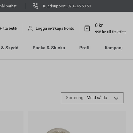
hållbarhet
Kundsupport: 020 - 45 50 50
0 kr
Hitta butik
Logga in/Skapa konto
995 kr
till fraktfritt
 & Skydd
Packa & Skicka
Profil
Kampanj
Sortering
: