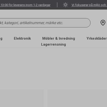
 13:00 för leverans inom 1-2 vardagar
Vi fokuserar på miljö och 
ng
Elektronik
Möbler & Inredning
Yrkeskläder
Lagerrensning