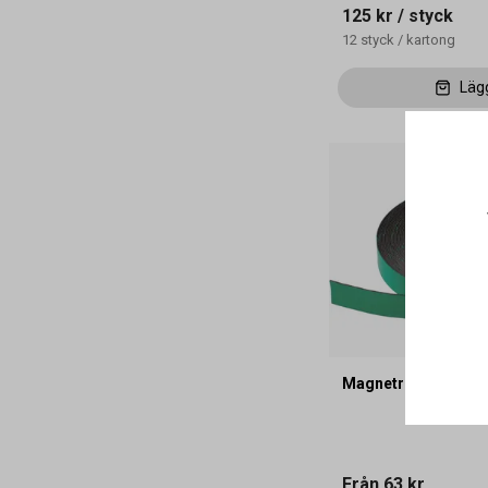
125 kr
/ styck
12
styck
/
kartong
Läg
Magnetremsa Actua
Från
63 kr