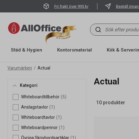
Fri frakt över 995 kr
Beställ innan
Städ & Hygien
Kontorsmaterial
Kök & Serveri
Varumärken
Actual
Actual
Kategori
Whiteboardtillbehör
(5)
10 produkter
Anslagstavlor
(1)
Whiteboardtavlor
(1)
Whiteboardpennor
(1)
Övriga Skrivbordsartiklar
(1)