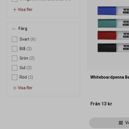
Visa fler
Färg
Svart
(6)
Blå
(2)
Grön
(2)
Gul
(2)
Whiteboardpenna B
Röd
(2)
Visa fler
Från
13 kr
Vi