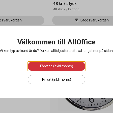
48 kr
/ styck
48
styck
/
kartong
g i varukorgen
Lägg i varukorgen
Välkommen till AllOffice
Vilken typ av kund är du? Du kan alltid justera ditt val längst ner på sidan
Företag (exkl moms)
Privat (inkl moms)
l 10mm x 5 m