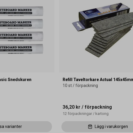
asic Snedskuren
Refill Taveltorkare Actual 145x45m
10 st / förpackning
36,20 kr
/ förpackning
12
förpackningar
/
kartong
sa varianter
Lägg i varukorgen