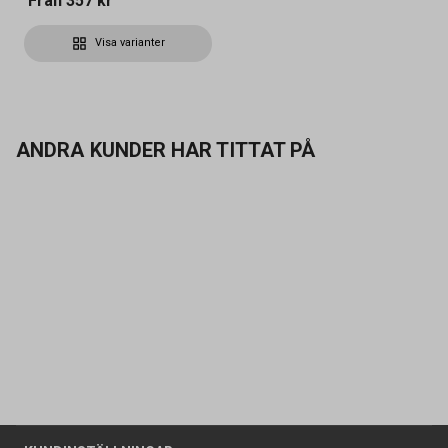
Från
357 kr
Visa varianter
ANDRA KUNDER HAR TITTAT PÅ
Kontakta oss
Vanliga frågor
Om oss
Butiker
Allmänna försäljningsvillkor