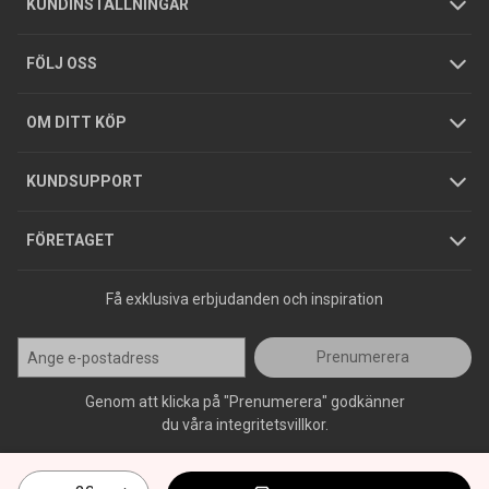
Företagskund
/
Privatkund
KUNDINSTÄLLNINGAR
Tjänster
Foldrar och kataloger
Integritetspolicy
FÖLJ OSS
Hållbarhet
Köpguider
GDPR
OM DITT KÖP
Jobba hos oss
Varumärken
KUNDSUPPORT
Press
FÖRETAGET
Få exklusiva erbjudanden och inspiration
Prenumerera
Genom att klicka på "Prenumerera" godkänner
du våra integritetsvillkor.