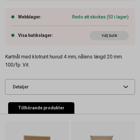
Webblager
:
Redo att skickas (53 i lager)
Visa butikslager
:
Välj butik
Artikelnummer
12090007
Tidigare artikelnummer
9291055
Kartnål med klotrunt huvud 4 mm, nålens längd 20 mm.
100/fp. Vit.
Leverantörens
17900
artikelnummer
UNSPSC
44122106
Detaljer
Tillhörande produkter