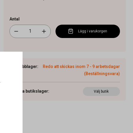
Antal
Lägg i varukorgen
Webblager
:
Redo att skickas inom 7 - 9 arbetsdagar
(Beställningsvara)
.
Visa butikslager
:
Välj butik