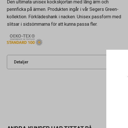
Den ultimata unisex kockskjortan med lång ärm och
pennficka på ärmen. Produkten ingår i vår Segers Green-
kollektion. Förklädeshank i nacken. Unisex passform med
slitsar i sidsömmarna för att kunna passa fler.
Artikelnummer
73110783
Leverantörens
1099262086002
artikelnummer
UNSPSC
46181533
Detaljer