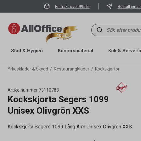
Fri frakt över 995 kr
Beställ innan
Städ & Hygien
Kontorsmaterial
Kök & Serveri
Yrkeskläder & Skydd
Restaurangkläder
Kockskjortor
Artikelnummer
73110783
Kockskjorta Segers 1099
Unisex Olivgrön XXS
Kockskjorta Segers 1099 Lång Ärm Unisex Olivgrön XXS.