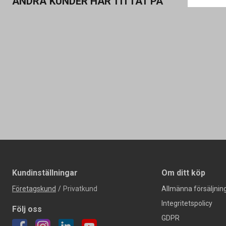
ANDRA KUNDER HAR TITTAT PÅ
Kundinställningar
Om ditt köp
Företagskund
/
Privatkund
Allmänna försäljning
Integritetspolicy
Följ oss
GDPR