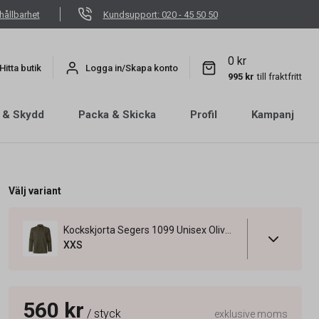
hållbarhet
Kundsupport: 020 - 45 50 50
0 kr
Hitta butik
Logga in/Skapa konto
995 kr
till fraktfritt
 & Skydd
Packa & Skicka
Profil
Kampanj
Välj variant
Kockskjorta Segers 1099 Unisex Olivgrön XXS
XXS
560 kr
/ styck
exklusive moms