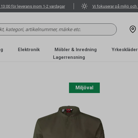
 13:00 för leverans inom 1-2 vardagar
Vi fokuserar på miljö och 
ng
Elektronik
Möbler & Inredning
Yrkeskläder
Lagerrensning
Miljöval