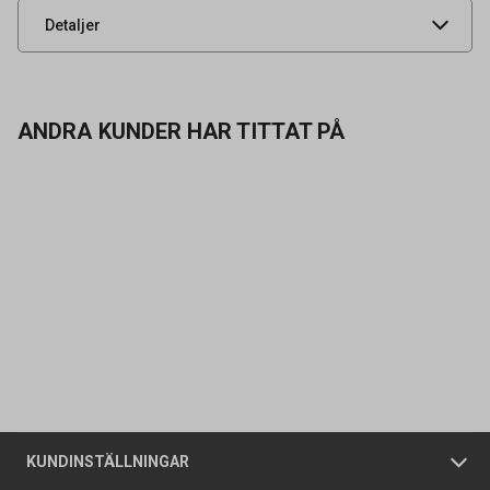
UNSPSC
46181533
Detaljer
ANDRA KUNDER HAR TITTAT PÅ
Kontakta oss
Vanliga frågor
Om oss
Butiker
Allmänna försäljningsvillkor
Företagskund
/
Privatkund
KUNDINSTÄLLNINGAR