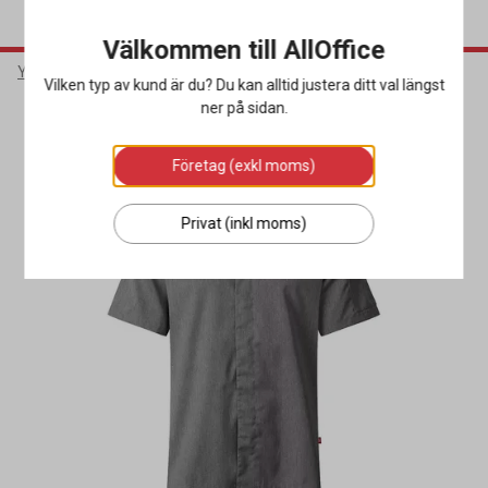
Välkommen till AllOffice
Yrkeskläder & Skydd
Restaurangkläder
Kockskjortor
Vilken typ av kund är du? Du kan alltid justera ditt val längst
ner på sidan.
Miljöval
Företag (exkl moms)
Privat (inkl moms)