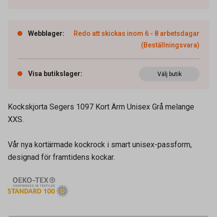
Webblager
:
Redo att skickas inom 6 - 8 arbetsdagar
(Beställningsvara)
Visa butikslager
:
Välj butik
Kockskjorta Segers 1097 Kort Ärm Unisex Grå melange
XXS.
Vår nya kortärmade kockrock i smart unisex-passform,
designad för framtidens kockar.
Artikelnummer
73110719
Leverantörens
1097244113002
artikelnummer