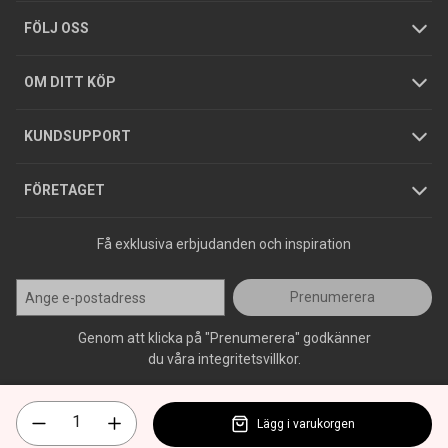
Tjänster
Foldrar och kataloger
Integritetspolicy
FÖLJ OSS
Hållbarhet
Köpguider
GDPR
OM DITT KÖP
Jobba hos oss
Varumärken
KUNDSUPPORT
Press
FÖRETAGET
Få exklusiva erbjudanden och inspiration
Prenumerera
Genom att klicka på "Prenumerera" godkänner
du våra integritetsvillkor.
Lägg i varukorgen