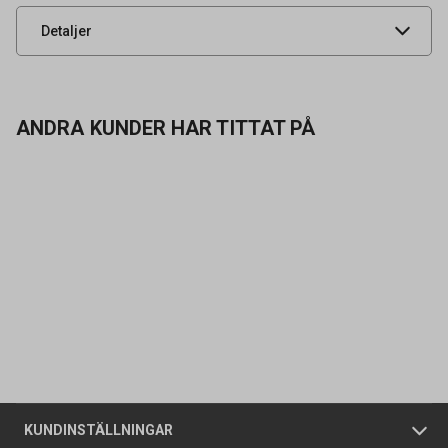
UNSPSC
53101800
Detaljer
ANDRA KUNDER HAR TITTAT PÅ
Kontakta oss
Vanliga frågor
Om oss
Butiker
Allmänna försäljningsvillkor
Företagskund
/
Privatkund
KUNDINSTÄLLNINGAR