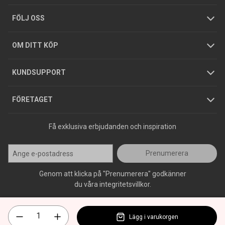
Tjänster
Foldrar och kataloger
Integritetspolicy
FÖLJ OSS
Hållbarhet
Köpguider
GDPR
OM DITT KÖP
Jobba hos oss
Varumärken
KUNDSUPPORT
Press
FÖRETAGET
Få exklusiva erbjudanden och inspiration
Prenumerera
Genom att klicka på "Prenumerera" godkänner
du våra integritetsvillkor.
Lägg i varukorgen