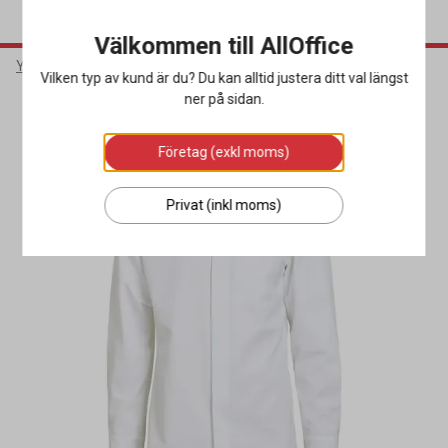
Välkommen till AllOffice
Yrkeskläder & Skydd
Restaurangkläder
Kockrockar
Vilken typ av kund är du? Du kan alltid justera ditt val längst
ner på sidan.
Miljöval
Företag (exkl moms)
Privat (inkl moms)