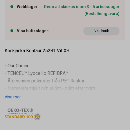
Webblager
:
Redo att skickas inom 3 - 5 arbetsdagar
(Beställningsvara)
Visa butikslager
:
Välj butik
Kockjacka Kentaur 25281 Vit XS.
- Our Choice
- TENCEL™ Lyocell x REFIBRA™
- Återvunnen polyester från PET-flaskor
- Metervara mjukt och skönt - tvätt efter tvätt
- Paspoleret bröstficka
Visa mer
- Flätad front med lätt tillgång till tryckknappar
Artikelnummer
25202103
- Dolda tryckknappar
- Hank i nacken för b
Leverantörens
25281-936-0-0-101-XS
artikelnummer