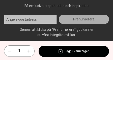
Få exklusiva erbjudanden och inspiration
Prenumerera
Genom att klicka på "Prenumerera" godkänner
du våra integritetsvillkor.
Lägg i varukorgen
Alla rättigheter förbehålls, AllOffice - 2026
|
Kundsupport 020 - 45