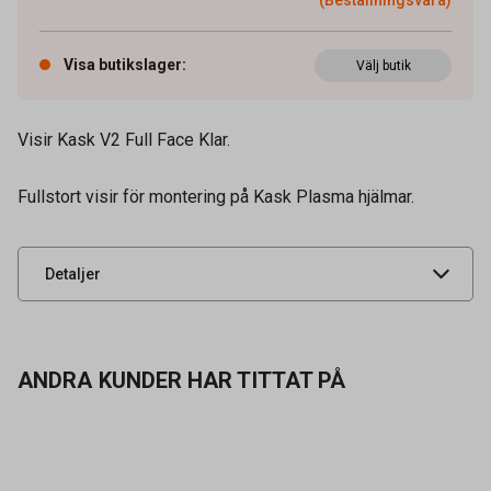
Visa butikslager
:
Välj butik
Visir Kask V2 Full Face Klar.
Artikelnummer
58070011
Fullstort visir för montering på Kask Plasma hjälmar.
Leverantörens
02064421
artikelnummer
UNSPSC
42172001
Detaljer
ANDRA KUNDER HAR TITTAT PÅ