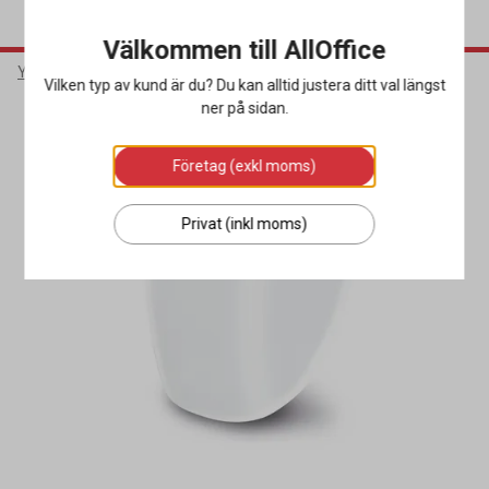
Välkommen till AllOffice
Yrkeskläder & Skydd
Huvudskydd
Tillbehör Huvudskydd
Vilken typ av kund är du? Du kan alltid justera ditt val längst
ner på sidan.
Företag (exkl moms)
Privat (inkl moms)