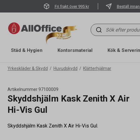
Fri frakt över 995 kr
Beställ innan
Städ & Hygien
Kontorsmaterial
Kök & Serveri
Yrkeskläder & Skydd
Huvudskydd
Klätterhjälmar
Artikelnummer
97100009
Skyddshjälm Kask Zenith X Air
Hi-Vis Gul
Skyddshjälm Kask Zenith X Air Hi-Vis Gul.