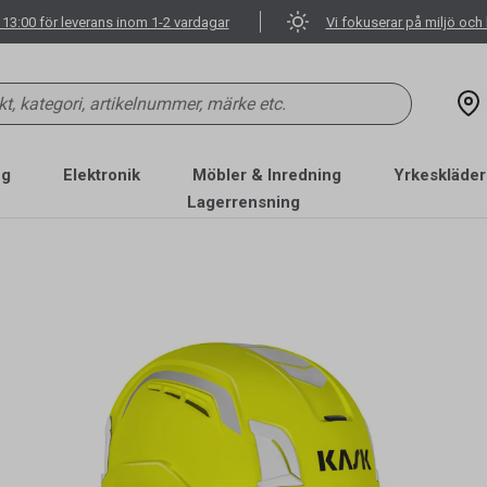
 13:00 för leverans inom 1-2 vardagar
Vi fokuserar på miljö och 
ng
Elektronik
Möbler & Inredning
Yrkeskläder
Lagerrensning