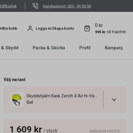
hållbarhet
Kundsupport: 020 - 45 50 50
0 kr
Hitta butik
Logga in/Skapa konto
995 kr
till fraktfritt
 & Skydd
Packa & Skicka
Profil
Kampanj
Välj variant
Skyddshjälm Kask Zenith X Air Hi-Vis Gul
Gul
1 609 kr
/ styck
exklusive moms