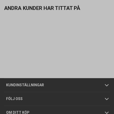
ANDRA KUNDER HAR TITTAT PÅ
Kontakta oss
Vanliga frågor
Om oss
Butiker
Allmänna försäljningsvillkor
Företagskund
/
Privatkund
KUNDINSTÄLLNINGAR
Tjänster
Foldrar och kataloger
Integritetspolicy
FÖLJ OSS
Hållbarhet
Köpguider
GDPR
OM DITT KÖP