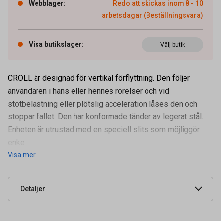
Webblager
:
Redo att skickas inom 8 - 10
arbetsdagar (Beställningsvara)
Visa butikslager
:
Välj butik
CROLL är designad för vertikal förflyttning. Den följer
användaren i hans eller hennes rörelser och vid
stötbelastning eller plötslig acceleration låses den och
stoppar fallet. Den har konformade tänder av legerat stål.
Enheten är utrustad med en speciell slits som möjliggör
Artikelnummer
58080008
enke
Visa mer
Leverantörens
vpro 0086
artikelnummer
UNSPSC
0.000000
Detaljer