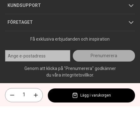
Jobba hos oss
Varumärken
KUNDSUPPORT
Press
FÖRETAGET
Få exklusiva erbjudanden och inspiration
Prenumerera
Genom att klicka på "Prenumerera" godkänner
du våra integritetsvillkor.
Lägg i varukorgen