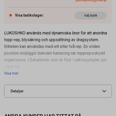
Visa butikslager
:
Välj butik
LUKOSHKO används med dynamiska linor för att anordna
topp-rep, blysäkring och uppsättning av dragsystem.
Enheten kan användas med ett eller två rep. En vriden
position möjliggör bekväm hantering när topprepsskydd
organiseras. Låskarbinen som är fäst i säkringsöglan ger
Artikelnummer
58080023
slack när
Visa mer
Leverantörens
vpro 0117
artikelnummer
UNSPSC
0.000000
Detaljer