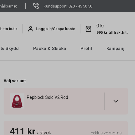
hållbarhet
Kundsupport: 020 - 45 50 50
0 kr
Hitta butik
Logga in/Skapa konto
995 kr
till fraktfritt
 & Skydd
Packa & Skicka
Profil
Kampanj
Välj variant
Repblock Solo V2 Röd
411 kr
/ styck
exklusive moms