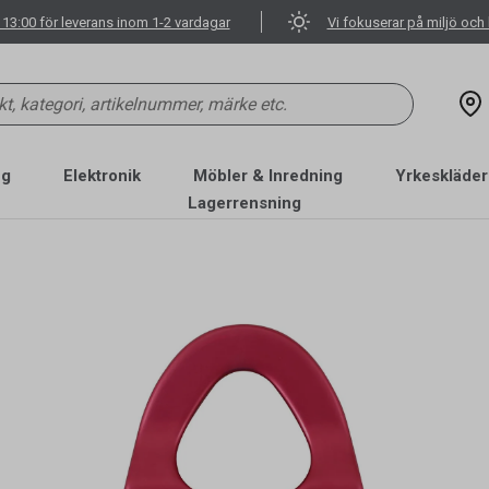
 13:00 för leverans inom 1-2 vardagar
Vi fokuserar på miljö och 
ng
Elektronik
Möbler & Inredning
Yrkeskläder
Lagerrensning