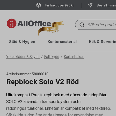
Fri frakt över 995 kr
Beställ innan
Städ & Hygien
Kontorsmaterial
Kök & Serveri
Yrkeskläder & Skydd
Fallskydd
Karbinhakar
Artikelnummer
58080010
Repblock Solo V2 Röd
Ultrakompakt Prusik-repblock med ofixerade sidoplåtar.
SOLO V2 används i transportsystem och i
räddningssituationer. Enheten är kompatibel med textilrep.
Särskilda sidoplåtar är designade för användning med