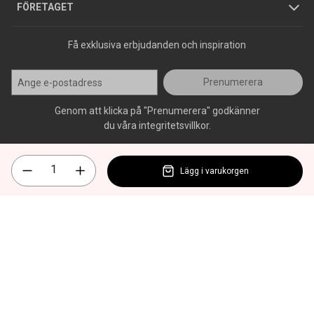
Press
FÖRETAGET
Få exklusiva erbjudanden och inspiration
Prenumerera
Genom att klicka på "Prenumerera" godkänner
du våra integritetsvillkor.
Lägg i varukorgen