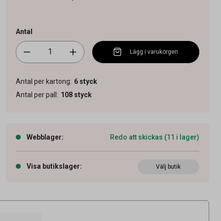
Antal
Lägg i varukorgen
Antal per kartong
:
6
styck
Antal per pall
:
108
styck
Webblager
:
Redo att skickas (11 i lager)
Visa butikslager
:
Välj butik