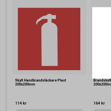
Skylt Handbrandsläckare Plast
Brandskylt
200x200mm
200x200
114 kr
164 kr