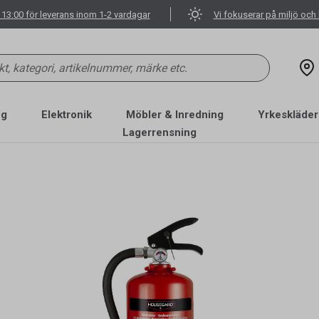
 13:00 för leverans inom 1-2 vardagar
Vi fokuserar på miljö och 
ng
Elektronik
Möbler & Inredning
Yrkeskläder
Lagerrensning