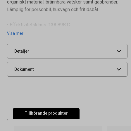
organiskt material, brännbara vätskor samt gasbränder.
Lämplig för personbil, husvagn och fritidsbåt.
Artikelnummer
39300160
Vikt
2000 g
• Effektivitetsklass: 13A 89B C
• Väggfäste/Fordonshållare ingår
Leverantörens
600171
Visa mer
artikelnummer
• Certi
Säkerhetsdatablad
UNSPSC
46190000
Detaljer
Bruksanvisning
Produktdatablad
Dokument
Tillhörande produkter