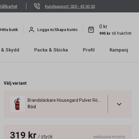
hållbarhet
Kundsupport: 020 - 45 50 50
0 kr
Hitta butik
Logga in/Skapa konto
995 kr
till fraktfritt
 & Skydd
Packa & Skicka
Profil
Kampanj
Välj variant
Brandsläckare Housegard Pulver Röd 2kg
Röd
319 kr
/ styck
exklusive moms