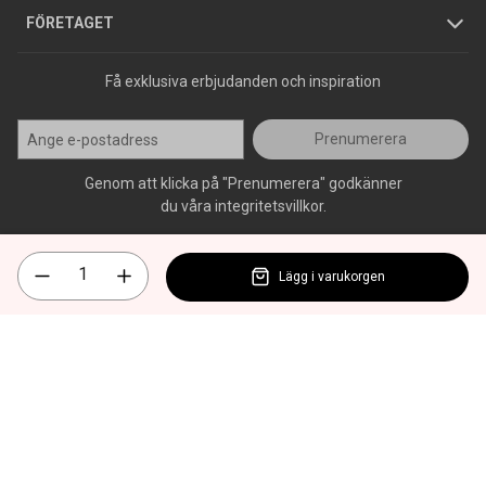
Press
FÖRETAGET
Få exklusiva erbjudanden och inspiration
Prenumerera
Genom att klicka på "Prenumerera" godkänner
du våra integritetsvillkor.
Lägg i varukorgen