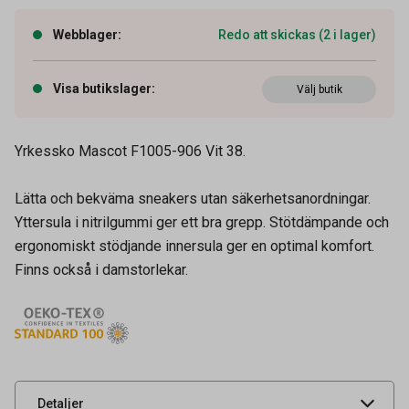
Webblager
:
Redo att skickas (2 i lager)
Visa butikslager
:
Välj butik
Yrkessko Mascot F1005-906 Vit 38.
Lätta och bekväma sneakers utan säkerhetsanordningar.
Yttersula i nitrilgummi ger ett bra grepp. Stötdämpande och
ergonomiskt stödjande innersula ger en optimal komfort.
Finns också i damstorlekar.
Artikelnummer
92404025
Leverantörens
F1005-906-06-1038
artikelnummer
UNSPSC
44103103
Detaljer