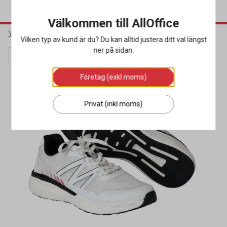
Välkommen till AllOffice
Yrkeskläder & Skydd
Arbetsskor
Yrkesskor
Vilken typ av kund är du? Du kan alltid justera ditt val längst
ner på sidan.
Lagerrensning
Miljöval
Företag (exkl moms)
Privat (inkl moms)