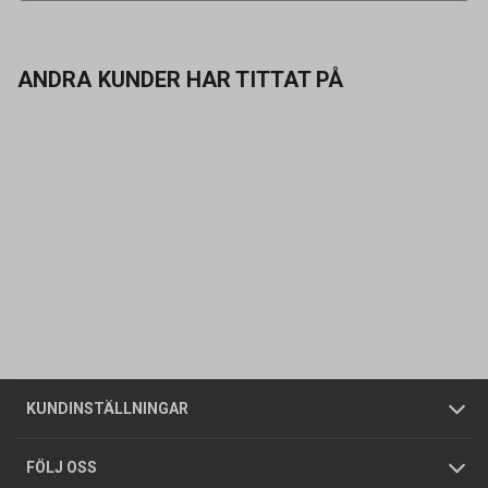
ANDRA KUNDER HAR TITTAT PÅ
Kontakta oss
Vanliga frågor
Om oss
Butiker
Allmänna försäljningsvillkor
Företagskund
/
Privatkund
KUNDINSTÄLLNINGAR
Tjänster
Foldrar och kataloger
Integritetspolicy
FÖLJ OSS