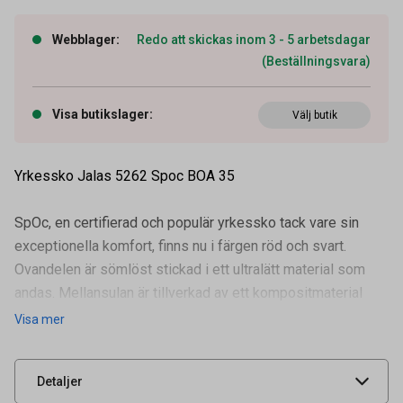
Webblager
:
Redo att skickas inom 3 - 5 arbetsdagar
(Beställningsvara)
Visa butikslager
:
Välj butik
Yrkessko Jalas 5262 Spoc BOA 35
SpOc, en certifierad och populär yrkessko tack vare sin
exceptionella komfort, finns nu i färgen röd och svart.
Ovandelen är sömlöst stickad i ett ultralätt material som
andas. Mellansulan är tillverkad av ett kompositmaterial
Artikelnummer
92404383
som består av 50 % b
Visa mer
Leverantörens
5262-35
artikelnummer
UNSPSC
46181605
Detaljer