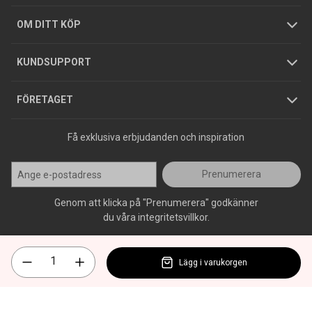
Hållbarhet
Köpguider
GDPR
OM DITT KÖP
Jobba hos oss
Varumärken
KUNDSUPPORT
Press
FÖRETAGET
Få exklusiva erbjudanden och inspiration
Prenumerera
Genom att klicka på "Prenumerera" godkänner
du våra integritetsvillkor.
Lägg i varukorgen