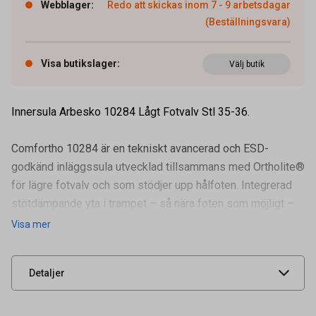
Webblager
:
Redo att skickas inom 7 - 9 arbetsdagar
(Beställningsvara)
Visa butikslager
:
Välj butik
Innersula Arbesko 10284 Lågt Fotvalv Stl 35-36.
Comfortho 10284 är en tekniskt avancerad och ESD-
godkänd inläggssula utvecklad tillsammans med Ortholite®
för lägre fotvalv och som stödjer upp hålfoten. Integrerad
stötdämpande yta i trampet – så nära foten som möjligt –
Artikelnummer
92450800
som därme
Visa mer
Leverantörens
10284-35
artikelnummer
UNSPSC
44103103
Detaljer