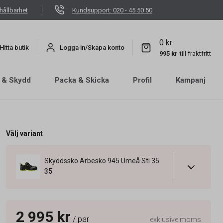
hållbarhet
Kundsupport: 020 - 45 50 50
0 kr
Hitta butik
Logga in/Skapa konto
995 kr
till fraktfritt
 & Skydd
Packa & Skicka
Profil
Kampanj
Välj variant
Skyddssko Arbesko 945 Umeå Stl 35
35
2 995 kr
/ par
exklusive moms