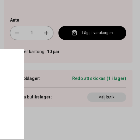
Antal
Lägg i varukorgen
Antal per kartong
:
10
par
Webblager
:
Redo att skickas (1 i lager)
.
Visa butikslager
:
Välj butik