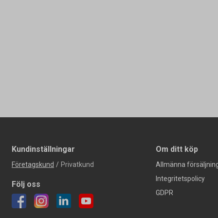
Kundinställningar
Om ditt köp
Företagskund
/
Privatkund
Allmänna försäljning
Integritetspolicy
Följ oss
GDPR