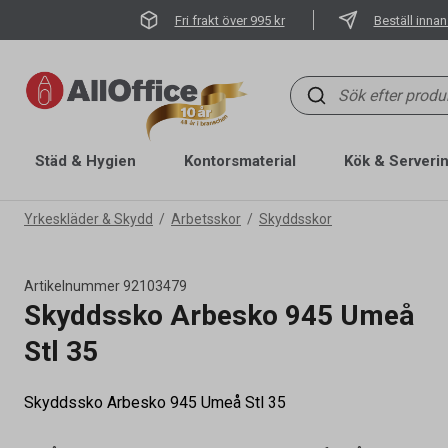
Fri frakt över 995 kr
Beställ innan
Städ & Hygien
Kontorsmaterial
Kök & Serveri
Yrkeskläder & Skydd
Arbetsskor
Skyddsskor
Artikelnummer
92103479
Skyddssko Arbesko 945 Umeå
Stl 35
Skyddssko Arbesko 945 Umeå Stl 35