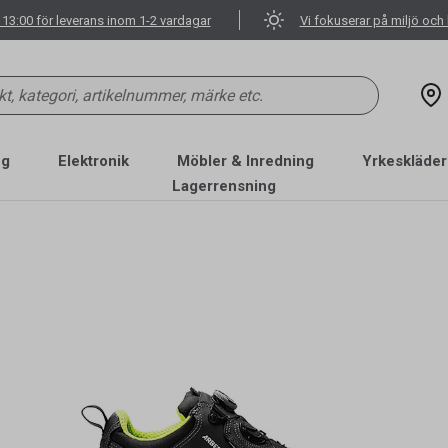
 13:00 för leverans inom 1-2 vardagar
Vi fokuserar på miljö och 
ng
Elektronik
Möbler & Inredning
Yrkeskläder
Lagerrensning