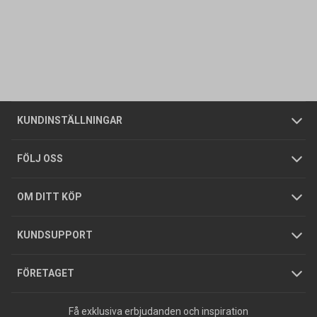
Kontakta oss
Vanliga frågor
Om oss
Butiker
Allmänna försäljningsvillkor
Företagskund
/
Privatkund
KUNDINSTÄLLNINGAR
Tjänster
Foldrar och kataloger
Integritetspolicy
FÖLJ OSS
Hållbarhet
Köpguider
GDPR
OM DITT KÖP
Jobba hos oss
Varumärken
KUNDSUPPORT
Press
FÖRETAGET
Få exklusiva erbjudanden och inspiration