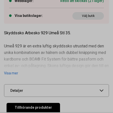
Webblager
:
Redo att skickas (2 i lager)
Visa butikslager
:
Välj butik
Skyddssko Arbesko 929 Umeå Stl 35.
Umeå 929 är en extra luftig skyddssko utrustad med den
unika kombinationen av hälrem och dubbel knäppning med
kardborre och BOA® Fit System för bättre passform och
enkel av- och påtagning. Skons luftiga design gör den till en
Artikelnummer
92103579
perfekt sko för ha
Visa mer
Leverantörens
929-35
artikelnummer
UNSPSC
46181605
Detaljer
Tillhörande produkter