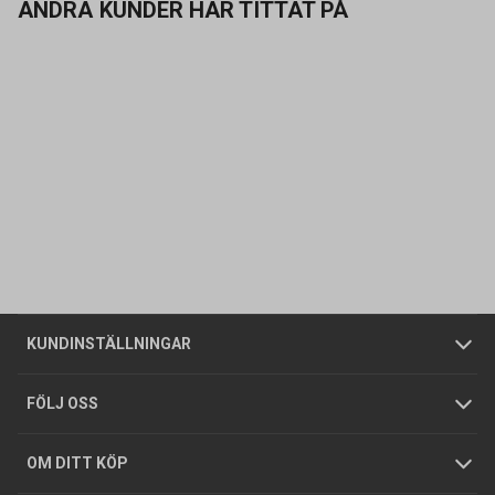
ANDRA KUNDER HAR TITTAT PÅ
Kontakta oss
Vanliga frågor
Om oss
Butiker
Allmänna försäljningsvillkor
Företagskund
/
Privatkund
KUNDINSTÄLLNINGAR
Tjänster
Foldrar och kataloger
Integritetspolicy
FÖLJ OSS
Hållbarhet
Köpguider
GDPR
OM DITT KÖP