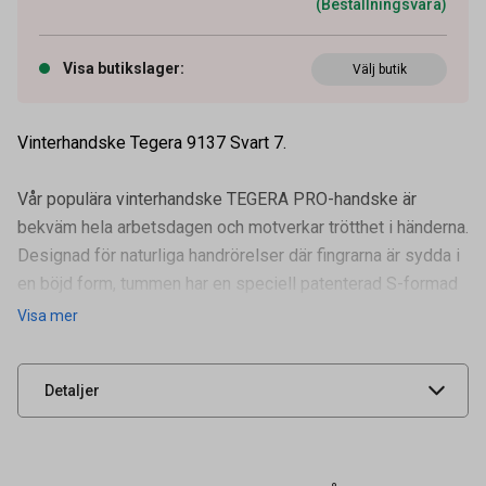
(Beställningsvara)
Visa butikslager
:
Välj butik
Vinterhandske Tegera 9137 Svart 7.
Vår populära vinterhandske TEGERA PRO-handske är
bekväm hela arbetsdagen och motverkar trötthet i händerna.
Designad för naturliga handrörelser där fingrarna är sydda i
en böjd form, tummen har en speciell patenterad S-formad
Artikelnummer
94600555
konstruktion och m
Visa mer
Leverantörens
9137-7
artikelnummer
UNSPSC
46181504
Detaljer