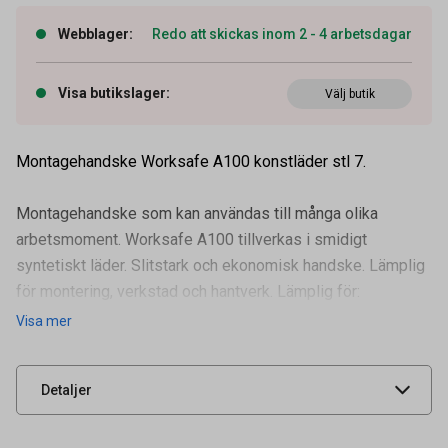
Webblager
:
Redo att skickas inom 2 - 4 arbetsdagar
Visa butikslager
:
Välj butik
Montagehandske Worksafe A100 konstläder stl 7.
Montagehandske som kan användas till många olika
arbetsmoment. Worksafe A100 tillverkas i smidigt
syntetiskt läder. Slitstark och ekonomisk handske. Lämplig
för montering, verkstad och hantverk. Lämplig för:
Artikelnummer
92402972
Lagerarbete, packning,
Visa mer
Leverantörens
02052135
artikelnummer
UNSPSC
46181504
Detaljer