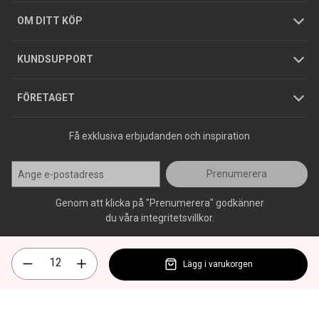
Hållbarhet
Köpguider
GDPR
OM DITT KÖP
Jobba hos oss
Varumärken
KUNDSUPPORT
Press
FÖRETAGET
Få exklusiva erbjudanden och inspiration
Prenumerera
Genom att klicka på "Prenumerera" godkänner
du våra integritetsvillkor.
Lägg i varukorgen