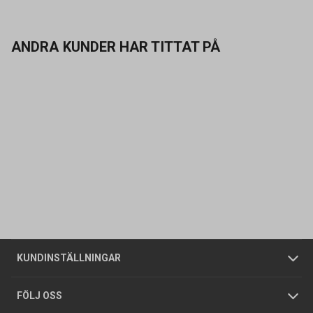
ANDRA KUNDER HAR TITTAT PÅ
Kontakta oss
Vanliga frågor
Om oss
Butiker
Allmänna försäljningsvillkor
Företagskund
/
Privatkund
KUNDINSTÄLLNINGAR
Tjänster
Foldrar och kataloger
Integritetspolicy
FÖLJ OSS