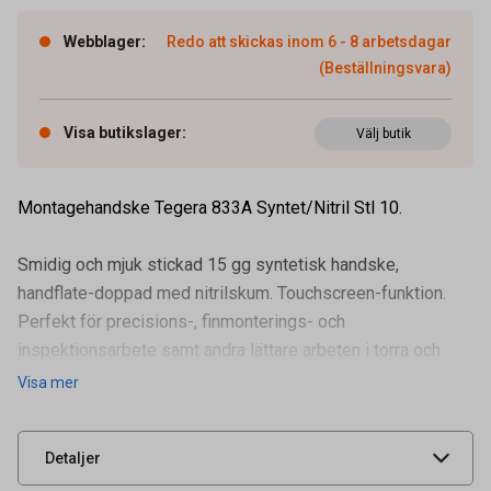
Webblager
:
Redo att skickas inom 6 - 8 arbetsdagar
(Beställningsvara)
Visa butikslager
:
Välj butik
Montagehandske Tegera 833A Syntet/Nitril Stl 10.
Artikelnummer
94200660
Smidig och mjuk stickad 15 gg syntetisk handske,
Innehåller Latex
Nej
handflate-doppad med nitrilskum. Touchscreen-funktion.
Innehåller PVC
Nej
Perfekt för precisions-, finmonterings- och
inspektionsarbete samt andra lättare arbeten i torra och
Pudrad
Nej
fuktiga miljöer. Tål kont
Visa mer
Leverantörens
883A-10
artikelnummer
UNSPSC
46181504
Detaljer