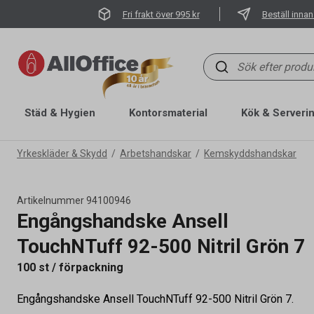
Fri frakt över 995 kr
Beställ innan
Städ & Hygien
Kontorsmaterial
Kök & Serveri
Yrkeskläder & Skydd
Arbetshandskar
Kemskyddshandskar
Artikelnummer
94100946
Engångshandske Ansell
TouchNTuff 92-500 Nitril Grön 7
100 st / förpackning
Engångshandske Ansell TouchNTuff 92-500 Nitril Grön 7.