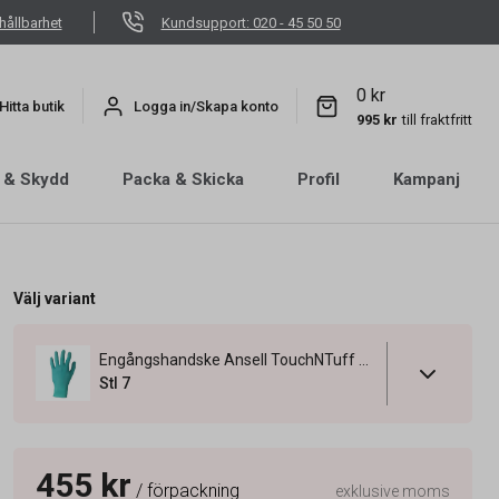
hållbarhet
Kundsupport: 020 - 45 50 50
0 kr
Hitta butik
Logga in/Skapa konto
995 kr
till fraktfritt
 & Skydd
Packa & Skicka
Profil
Kampanj
Välj variant
Engångshandske Ansell TouchNTuff 92-500 Nitril Grön 7
Stl 7
455 kr
/ förpackning
exklusive moms