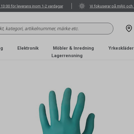
 13:00 för leverans inom 1-2 vardagar
Vi fokuserar på miljö och 
ng
Elektronik
Möbler & Inredning
Yrkeskläder
Lagerrensning