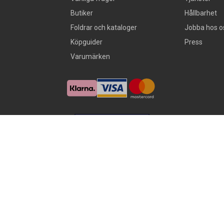
Butiker
Hållbarhet
Foldrar och kataloger
Jobba hos o
Köpguider
Press
Varumärken
Alla rättigheter förbehålls, AllOffice - 2026
|
Kundsupport 020 - 45 50 50