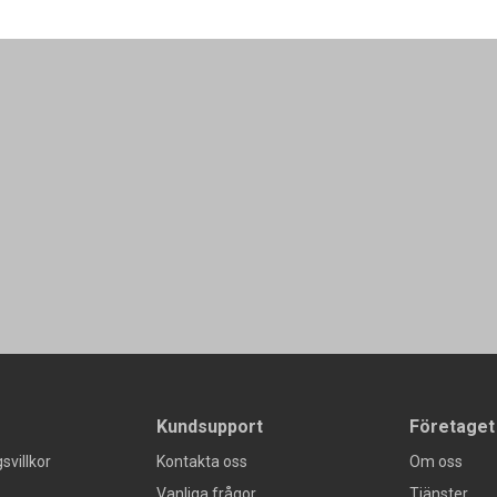
Kundsupport
Företaget
svillkor
Kontakta oss
Om oss
Vanliga frågor
Tjänster