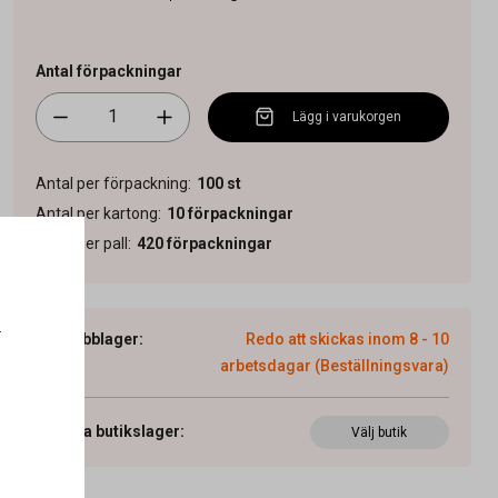
Antal förpackningar
Lägg i varukorgen
Antal per förpackning
:
100
st
Antal per kartong
:
10
förpackningar
Antal per pall
:
420
förpackningar
.
Webblager
:
Redo att skickas inom 8 - 10
arbetsdagar (Beställningsvara)
Visa butikslager
:
Välj butik