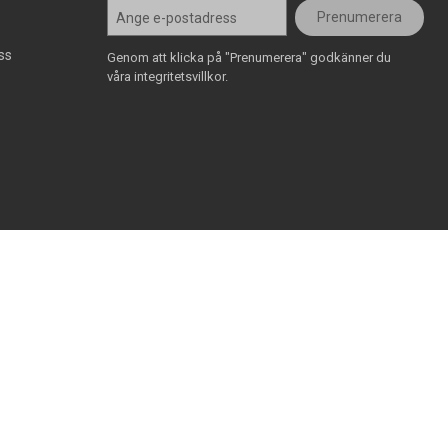
Prenumerera
ss
Genom att klicka på "Prenumerera" godkänner du
våra integritetsvillkor.