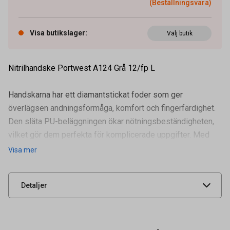
(Beställningsvara)
Visa butikslager
:
Välj butik
Nitrilhandske Portwest A124 Grå 12/fp L
Handskarna har ett diamantstickat foder som ger
överlägsen andningsförmåga, komfort och fingerfärdighet.
Den släta PU-beläggningen ökar nötningsbeständigheten,
vilket gör dem perfekta för komplicerade uppgifter. Med
Artikelnummer
94300244
flexibilitet och styrka
Visa mer
Leverantörens
A124G8RL
artikelnummer
UNSPSC
46181504
Detaljer