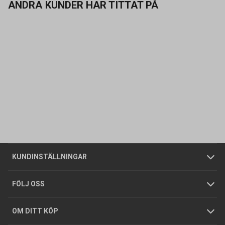
ANDRA KUNDER HAR TITTAT PÅ
Kontakta oss
Vanliga frågor
Om oss
Butiker
Allmänna försäljningsvillkor
Företagskund
/
Privatkund
KUNDINSTÄLLNINGAR
Tjänster
Foldrar och kataloger
Integritetspolicy
FÖLJ OSS
Hållbarhet
Köpguider
GDPR
OM DITT KÖP