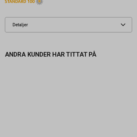
Leverantörens
91136
artikelnummer
UNSPSC
46181504
Detaljer
ANDRA KUNDER HAR TITTAT PÅ
Kontakta oss
Vanliga frågor