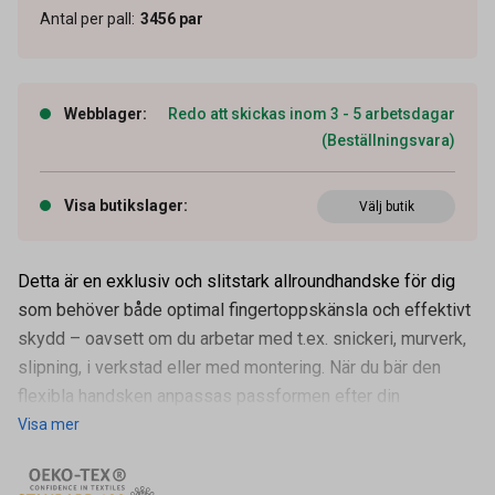
Antal per pall
:
3456
par
Webblager
:
Redo att skickas inom 3 - 5 arbetsdagar
(Beställningsvara)
Visa butikslager
:
Välj butik
Detta är en exklusiv och slitstark allroundhandske för dig
som behöver både optimal fingertoppskänsla och effektivt
skydd – oavsett om du arbetar med t.ex. snickeri, murverk,
slipning, i verkstad eller med montering. När du bär den
flexibla handsken anpassas passformen efter din
Visa mer
Artikelnummer
94300262