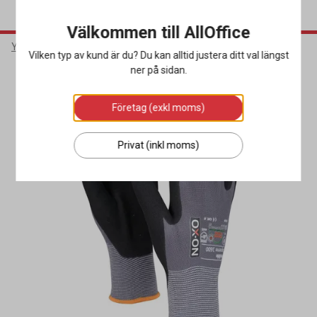
Välkommen till AllOffice
Yrkeskläder & Skydd
Arbetshandskar
Allroundhandskar
Vilken typ av kund är du? Du kan alltid justera ditt val längst
ner på sidan.
Miljöval
Företag (exkl moms)
Privat (inkl moms)