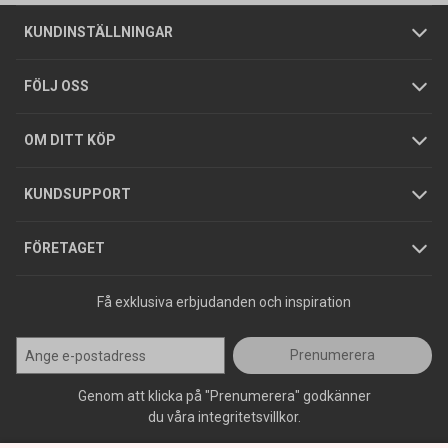
Om oss
Butiker
Allmänna försäljningsvillkor
Företagskund
/
Privatkund
KUNDINSTÄLLNINGAR
Tjänster
Foldrar och kataloger
Integritetspolicy
FÖLJ OSS
Hållbarhet
Köpguider
GDPR
OM DITT KÖP
Jobba hos oss
Varumärken
KUNDSUPPORT
Press
FÖRETAGET
Få exklusiva erbjudanden och inspiration
Prenumerera
Genom att klicka på "Prenumerera" godkänner
du våra integritetsvillkor.