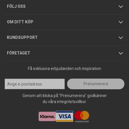
Tjänster
Foldrar och kataloger
Integritetspolicy
FÖLJ OSS
Hållbarhet
Köpguider
GDPR
OM DITT KÖP
Jobba hos oss
Varumärken
KUNDSUPPORT
Press
FÖRETAGET
Få exklusiva erbjudanden och inspiration
Prenumerera
Genom att klicka på "Prenumerera" godkänner
du våra integritetsvillkor.