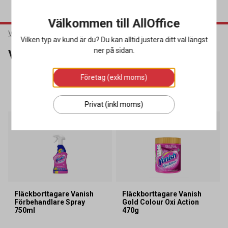
Välkommen till AllOffice
Varumärken
Vanish
Vilken typ av kund är du? Du kan alltid justera ditt val längst
ner på sidan.
Vanish
Företag (exkl moms)
SORTERA
FILTRERA
2 produkter
Privat (inkl moms)
Miljöval
Miljöval
Fläckborttagare Vanish
Fläckborttagare Vanish
Förbehandlare Spray
Gold Colour Oxi Action
750ml
470g