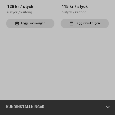
128 kr
/ styck
115 kr
/ styck
6
styck
/
kartong
6
styck
/
kartong
Lägg i varukorgen
Lägg i varukorgen
Kontakta oss
Vanliga frågor
Om oss
Butiker
Allmänna försäljningsvillkor
Företagskund
/
Privatkund
KUNDINSTÄLLNINGAR