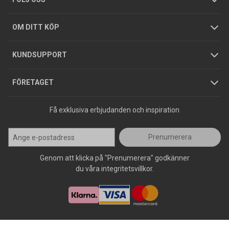
Hållbarhet
Köpguider
GDPR
OM DITT KÖP
Jobba hos oss
Varumärken
KUNDSUPPORT
Press
FÖRETAGET
Få exklusiva erbjudanden och inspiration
Prenumerera
Genom att klicka på "Prenumerera" godkänner
du våra integritetsvillkor.