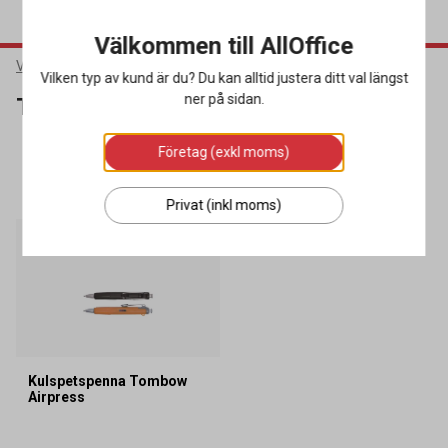
Välkommen till AllOffice
Varumärken
Tombow
Vilken typ av kund är du? Du kan alltid justera ditt val längst
ner på sidan.
Tombow
Företag (exkl moms)
SORTERA
FILTRERA
1 produkter
Privat (inkl moms)
Kulspetspenna Tombow
Airpress