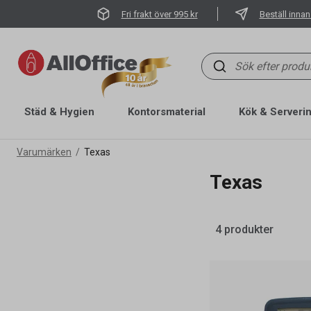
Fri frakt över 995 kr
Beställ innan
Städ & Hygien
Kontorsmaterial
Kök & Serveri
Varumärken
Texas
Texas
4 produkter