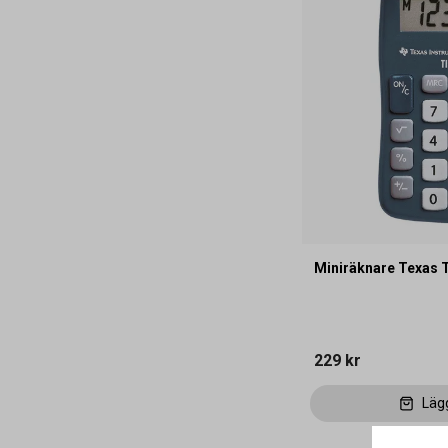
Miniräknare Texas 
229 kr
Läg