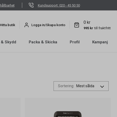
hållbarhet
Kundsupport: 020 - 45 50 50
0 kr
Hitta butik
Logga in/Skapa konto
995 kr
till fraktfritt
 & Skydd
Packa & Skicka
Profil
Kampanj
Sortering
: