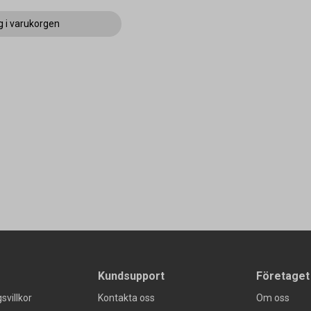
g i varukorgen
Kundsupport
Företaget
svillkor
Kontakta oss
Om oss